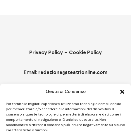
Privacy Policy
–
Cookie Policy
Email:
redazione@teatrionline.com
Articoli recenti
Gestisci Consenso
“Roccella Summer festival”, il 9 agosto ci sarà Il Tre
Per fornire le migliori esperienze, utilizziamo tecnologie come i cookie
per memorizzare e/o accedere alle informazioni del dispositivo. Il
“Armonie d’arte” attende Joey Calderazzo
consenso a queste tecnologie ci permetterà di elaborare dati come il
comportamento di navigazione o ID unici su questo sito. Non
acconsentire o ritirare il consenso può influire negativamente su alcune
caratteristiche e funzioni.