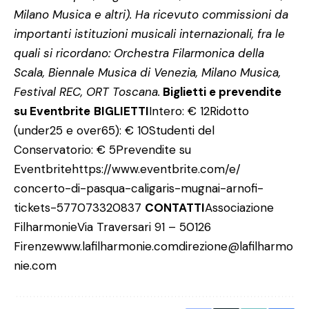
Milano Musica e altri). Ha ricevuto commissioni da
importanti istituzioni musicali internazionali, fra le
quali si ricordano: Orchestra Filarmonica della
Scala, Biennale Musica di Venezia, Milano Musica,
Festival REC, ORT Toscana.
Biglietti e prevendite
su Eventbrite
BIGLIETTI
Intero: € 12
Ridotto
(under25 e over65): € 10
Studenti del
Conservatorio: € 5
Prevendite su
Eventbrite
https://www.eventbrite.com/e/
concerto-di-pasqua-caligaris-
mugnai-arnofi-
tickets-
577073320837
CONTATTI
Associazione
Filharmonie
Via Traversari 91 – 50126
Firenze
www.lafilharmonie.com
direzione@lafilharmo
nie.com