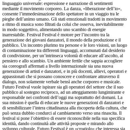
linguaggio universale: espressione e narrazione di sentimenti
mediante il movimento corporeo. La danza, «liberazione dell’io»,
consente l’immedesimazione dello spettatore in un viaggio tra le
pieghe dell’animo umano. Gli stati emozionali tradotti in movimento
a ritmo di musica sono filtrati da colui che osserva, inevitabilmente
in modo soggettivo, alimentando uno scambio di energie
inarrestabile. Festival Festival è motore per l’incontro tra la
generazione dei giovani danzatori, il mondo della produzione e il
pubblico. Un incontro plurimo tra persone e le loro visioni, un luogo
di contaminazione tra differenti linguaggi, accomunati dal desiderio
di condivisione, per un’intrinseca volontà di educare all’ascolto, al
pensiero e allo scambio. Un ambiente fertile che sappia accogliere
sia coreografi affermati a livello internazionale sia una nuova
generazione di artisti e danzatori, e in più docenti, allievi, operatori e
appassionati che si possano conoscere e confrontare attraverso il
dialogo, non solamente verbale bensì anche corporeo e musicale.
Futuro Festival vuole ispirare sia gli operatori del settore che il suo
pubblico al sostegno reciproco, ad un atteggiamento lungimirante e
responsabile nei confronti dell’oggi ma soprattutto del domani. La
sua mission è quella di educare le nuove generazioni di danzatori e
di sensibilizzare l’intera cittadinanza alla riscoperta della cultura, che
può senza dubbio condurci al cambiamento verso una rinascita. Il
festival si pone l’obiettivo di essere riconoscibile nella sua specifica
identità, dando continuità alle attività proposte e mirando allo
sviluppo culturale. Futuro Festival è un «crogiolo» che interessa sia