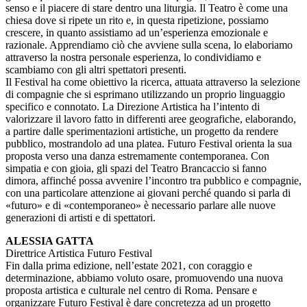
senso e il piacere di stare dentro una liturgia. Il Teatro è come una
chiesa dove si ripete un rito e, in questa ripetizione, possiamo
crescere, in quanto assistiamo ad un’esperienza emozionale e
razionale. Apprendiamo ciò che avviene sulla scena, lo elaboriamo
attraverso la nostra personale esperienza, lo condividiamo e
scambiamo con gli altri spettatori presenti.
Il Festival ha come obiettivo la ricerca, attuata attraverso la selezione
di compagnie che si esprimano utilizzando un proprio linguaggio
specifico e connotato. La Direzione Artistica ha l’intento di
valorizzare il lavoro fatto in differenti aree geografiche, elaborando,
a partire dalle sperimentazioni artistiche, un progetto da rendere
pubblico, mostrandolo ad una platea. Futuro Festival orienta la sua
proposta verso una danza estremamente contemporanea. Con
simpatia e con gioia, gli spazi del Teatro Brancaccio si fanno
dimora, affinché possa avvenire l’incontro tra pubblico e compagnie,
con una particolare attenzione ai giovani perché quando si parla di
«futuro» e di «contemporaneo» è necessario parlare alle nuove
generazioni di artisti e di spettatori.
ALESSIA GATTA
Direttrice Artistica Futuro Festival
Fin dalla prima edizione, nell’estate 2021, con coraggio e
determinazione, abbiamo voluto osare, promuovendo una nuova
proposta artistica e culturale nel centro di Roma. Pensare e
organizzare Futuro Festival è dare concretezza ad un progetto