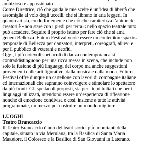
ambizioso e appassionato.
Come Direttrice, ciò che guida le mie scelte è un’idea di libertà che
assomiglia al volo degli uccelli, che si librano in aria leggeri. In
quanto artista, credo fortemente che ciò che caratterizza l’animo dei
creatori è «non stare con i piedi per terra»: nello spazio teatrale tutto
può accadere. Seguire il proprio istinto per fare ciò che si ama
genera Bellezza. Futuro Festival vuole essere un contenitore spazio-
temporale di Bellezza per danzatori, interpreti, coreografi, allievi e
per il pubblico di veterani e neofiti.
Oggi, i più notevoli spettacoli di danza contemporanea si
contraddistinguono per una ricca messa in scena, che include non
solo la fusione di più linguaggi del corpo ma anche suggestioni
provenienti dalle arti figurative, dalla musica e dalla moda. Futuro
Festival offre dunque un cartellone con lavori di compagnie italiane
ed internazionali che sapranno coinvolgere e stimolare lo spettatore
da più fronti. Gli spettacoli proposti, sia per i temi trattati che per i
linguaggi utilizzati, intendono essere un’esperienza di riflessione
nonché di emozione condivisa e così, insieme a tutte le attività
programmate, un mezzo per costruire un mondo migliore.
LUOGHI
Teatro Brancaccio
Il Teatro Brancaccio è uno dei teatri storici più importanti della
capitale, situato in via Merulana, tra la Basilica di Santa Maria
Maggiore, il Colosseo e la Basilica di San Giovanni in Laterano.