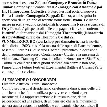
successivo si ospiterà
Zakuro Company e Brancaccio Danza
Junior Company.
Si continuerà il
25 maggio con Atacama e poi
Inc | Innprogress Collective
. Futuro Festival porta di nuovo a
Roma la storica
Compagnia Zappalà Danza
, a cui seguirà lo
spettacolo di un gruppo di recente formazione,
Ivona
. Le ultime
messe in scena vedono protagonisti la compagnia
Nexus e quella di
Orly Portal
. Agli spettacoli delle compagnie citate, si riconfermano
le attività di formazione: dal
19 maggio Theatertellig (laboratorio
di storytelling
) curato da Theatron 2.0 e
dal 22
#UNMETROCUBO (workshop per danzatori).
Tra le novità
dell’edizione 2023, ci sarà la mostra delle opere di
Lucamaleonte
,
basate sul libro “33” di Marco Ubertini, presentato in occasione
dell’inaugurazione presso Contemporary Cluster e la rassegna di
video-danza Dancing Camera, in collaborazione con ArtSite Fest di
Torino. A chiudere i dieci giorni dedicati alla danza e non solo,
l’imperdibile Futuro Festival Experimental Battle e il Closing Party
con ospiti d’eccezione.
ALESSANDRO LONGOBARDI
Direttore Artistico Teatro Brancaccio
Con Futuro Festival desideriamo celebrare la danza, una delle più
antiche arti che l’uomo utilizza per vivere emozioni e per
raccontarsi. La rappresentazione e la trasmissione, da un
palcoscenico ad una platea, di un pensiero che si fa movimento
genera quella catarsi tra pubblico e compagnia, che costituisce il