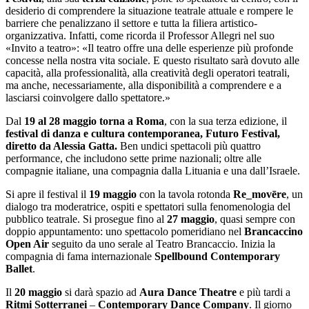
desiderio di comprendere la situazione teatrale attuale e rompere le
barriere che penalizzano il settore e tutta la filiera artistico-
organizzativa. Infatti, come ricorda il Professor Allegri nel suo
«Invito a teatro»: «Il teatro offre una delle esperienze più profonde
concesse nella nostra vita sociale. E questo risultato sarà dovuto alle
capacità, alla professionalità, alla creatività degli operatori teatrali,
ma anche, necessariamente, alla disponibilità a comprendere e a
lasciarsi coinvolgere dallo spettatore.»
Dal
19 al 28 maggio torna a Roma
, con la sua terza edizione, il
festival di danza e cultura contemporanea, Futuro Festival,
diretto da Alessia Gatta.
Ben undici spettacoli più quattro
performance, che includono sette prime nazionali; oltre alle
compagnie italiane, una compagnia dalla Lituania e una dall’Israele.
Si apre il festival il
19 maggio
con la tavola rotonda
Re_movēre
, un
dialogo tra moderatrice, ospiti e spettatori sulla fenomenologia del
pubblico teatrale. Si prosegue fino al
27 maggio
, quasi sempre con
doppio appuntamento: uno spettacolo pomeridiano nel
Brancaccino
Open Air
seguito da uno serale al Teatro Brancaccio. Inizia la
compagnia di fama internazionale
Spellbound Contemporary
Ballet
.
Il
20 maggio
si darà spazio ad
Aura Dance Theatre
e più tardi a
Ritmi
Sotterranei
–
Contemporary Dance Company
. Il giorno