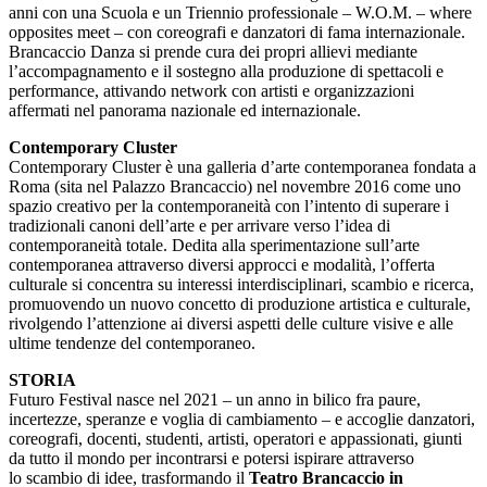
anni con una Scuola e un Triennio professionale – W.O.M. – where
opposites meet – con coreografi e danzatori di fama internazionale.
Brancaccio Danza si prende cura dei propri allievi mediante
l’accompagnamento e il sostegno alla produzione di spettacoli e
performance, attivando network con artisti e organizzazioni
affermati nel panorama nazionale ed internazionale.
Contemporary Cluster
Contemporary Cluster è una galleria d’arte contemporanea fondata a
Roma (sita nel Palazzo Brancaccio) nel novembre 2016 come uno
spazio creativo per la contemporaneità con l’intento di superare i
tradizionali canoni dell’arte e per arrivare verso l’idea di
contemporaneità totale. Dedita alla sperimentazione sull’arte
contemporanea attraverso diversi approcci e modalità, l’offerta
culturale si concentra su interessi interdisciplinari, scambio e ricerca,
promuovendo un nuovo concetto di produzione artistica e culturale,
rivolgendo l’attenzione ai diversi aspetti delle culture visive e alle
ultime tendenze del contemporaneo.
STORIA
Futuro Festival nasce nel 2021 – un anno in bilico fra paure,
incertezze, speranze e voglia di cambiamento – e accoglie danzatori,
coreografi, docenti, studenti, artisti, operatori e appassionati, giunti
da tutto il mondo per incontrarsi e potersi ispirare attraverso
lo scambio di idee, trasformando il
Teatro Brancaccio in