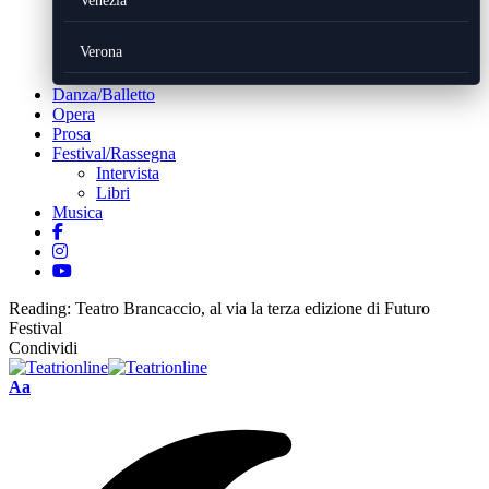
Venezia
Verona
Danza/Balletto
Opera
Prosa
Festival/Rassegna
Intervista
Libri
Musica
Reading:
Teatro Brancaccio, al via la terza edizione di Futuro
Festival
Condividi
Font
Aa
Resizer