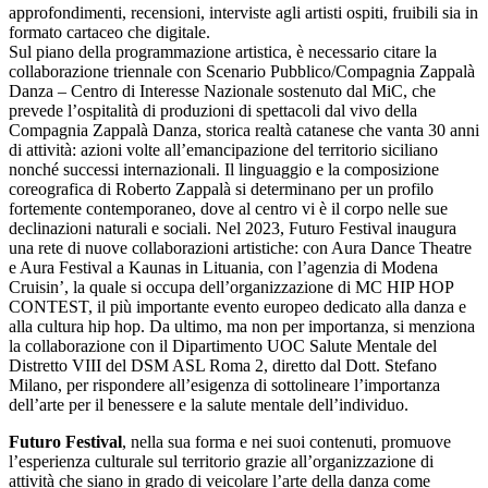
approfondimenti, recensioni, interviste agli artisti ospiti, fruibili sia in
formato cartaceo che digitale.
Sul piano della programmazione artistica, è necessario citare la
collaborazione triennale con Scenario Pubblico/Compagnia Zappalà
Danza – Centro di Interesse Nazionale sostenuto dal MiC, che
prevede l’ospitalità di produzioni di spettacoli dal vivo della
Compagnia Zappalà Danza, storica realtà catanese che vanta 30 anni
di attività: azioni volte all’emancipazione del territorio siciliano
nonché successi internazionali. Il linguaggio e la composizione
coreografica di Roberto Zappalà si determinano per un profilo
fortemente contemporaneo, dove al centro vi è il corpo nelle sue
declinazioni naturali e sociali. Nel 2023, Futuro Festival inaugura
una rete di nuove collaborazioni artistiche: con Aura Dance Theatre
e Aura Festival a Kaunas in Lituania, con l’agenzia di Modena
Cruisin’, la quale si occupa dell’organizzazione di MC HIP HOP
CONTEST, il più importante evento europeo dedicato alla danza e
alla cultura hip hop. Da ultimo, ma non per importanza, si menziona
la collaborazione con il Dipartimento UOC Salute Mentale del
Distretto VIII del DSM ASL Roma 2, diretto dal Dott. Stefano
Milano, per rispondere all’esigenza di sottolineare l’importanza
dell’arte per il benessere e la salute mentale dell’individuo.
Futuro Festival
, nella sua forma e nei suoi contenuti, promuove
l’esperienza culturale sul territorio grazie all’organizzazione di
attività che siano in grado di veicolare l’arte della danza come