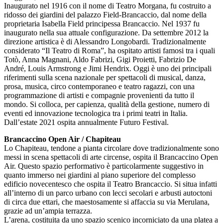
Inaugurato nel 1916 con il nome di Teatro Morgana, fu costruito a
ridosso dei giardini del palazzo Field-Brancaccio, dal nome della
proprietaria Isabella Field principessa Brancaccio. Nel 1937 fu
inaugurato nella sua attuale configurazione. Da settembre 2012 la
direzione artistica è di Alessandro Longobardi. Tradizionalmente
considerato “Il Teatro di Roma”, ha ospitato artisti famosi tra i quali
Totò, Anna Magnani, Aldo Fabrizi, Gigi Proietti, Fabrizio De
André, Louis Armstrong e Jimi Hendrix. Oggi è uno dei principali
riferimenti sulla scena nazionale per spettacoli di musical, danza,
prosa, musica, circo contemporaneo e teatro ragazzi, con una
programmazione di artisti e compagnie provenienti da tutto il
mondo. Si colloca, per capienza, qualità della gestione, numero di
eventi ed innovazione tecnologica tra i primi teatri in Italia.
Dall’estate 2021 ospita annualmente Futuro Festival.
Brancaccino Open Air / Chapiteau
Lo Chapiteau, tendone a pianta circolare dove tradizionalmente sono
messi in scena spettacoli di arte circense, ospita il Brancaccino Open
Air. Questo spazio performativo è particolarmente suggestivo in
quanto immerso nei giardini al piano superiore del complesso
edificio novecentesco che ospita il Teatro Brancaccio. Si situa infatti
all’interno di un parco urbano con lecci secolari e arbusti autoctoni
di circa due ettari, che maestosamente si affaccia su via Merulana,
grazie ad un’ampia terrazza.
L’arena, costituita da uno spazio scenico incorniciato da una platea a