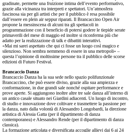
gradinate, permette una fruizione intima dell’evento performativo,
grazie alla vicinanza tra interpreti e spettatori. Un’atmosfera
fascinosa sia per gli artisti che per il pubblico è resa possibile
dall’essere en plein air seppur riparati. Il Brancaccino Open Air
propone la messinscena di alcuni tra gli spettacoli in
programmazione con il beneficio di potersi godere le tiepide serate
primaverili del mese di maggio ed inoltre si riconferma più che
adatto per la realizzazione di talk e dibattiti interattivi.
«Mai mi sarei aspettato che qui ci fosse un luogo così magico e
silenzioso. Non sembra nemmeno di essere in una metropoli» –
questa l’opinione di moltissime persone tra il pubblico delle scorse
edizioni di Futuro Festival.
Brancaccio Danza
Brancaccio Danza ha la sua sede nello spazio polifunzionale
Brancaccino, che può essere diviso, grazie alla sua ampiezza e
conformazione, in due grandi sale nonché ospitare performance e
prove aperte. Si aggiungono inoltre altre tre sale danza all’interno di
un antico casale situato nei Giardini adiacenti. Un luogo di incontro,
di studio e innovazione dove coltivare e trasmettere la passione per
la danza, nato dalla volontà di Alessandro Longobardi, la direzione
artistica di Alessia Gatta (per il dipartimento di danza
contemporanea) e Alessandro Rende (per il dipartimento di danza
classica).
La formazione articolata e diversificata accoglie allievi dai 6 ai 24