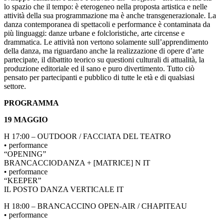
lo spazio che il tempo: è eterogeneo nella proposta artistica e nelle
attività della sua programmazione ma è anche transgenerazionale. La
danza contemporanea di spettacoli e performance è contaminata da
più linguaggi: danze urbane e folcloristiche, arte circense e
drammatica. Le attività non vertono solamente sull’apprendimento
della danza, ma riguardano anche la realizzazione di opere d’arte
partecipate, il dibattito teorico su questioni culturali di attualità, la
produzione editoriale ed il sano e puro divertimento. Tutto ciò
pensato per partecipanti e pubblico di tutte le età e di qualsiasi
settore.
PROGRAMMA
19 MAGGIO
H 17:00 – OUTDOOR / FACCIATA DEL TEATRO
• performance
“OPENING”
BRANCACCIODANZA + [MATRICE] N IT
• performance
“KEEPER”
IL POSTO DANZA VERTICALE IT
H 18:00 – BRANCACCINO OPEN-AIR / CHAPITEAU
• performance