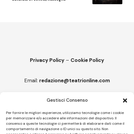
Privacy Policy
–
Cookie Policy
Email:
redazione@teatrionline.com
Articoli recenti
Gestisci Consenso
“Roccella Summer festival”, il 9 agosto ci sarà Il Tre
Per fornire le migliori esperienze, utilizziamo tecnologie come i cookie
per memorizzare e/o accedere alle informazioni del dispositivo. Il
“Armonie d’arte” attende Joey Calderazzo
consenso a queste tecnologie ci permetterà di elaborare dati come il
comportamento di navigazione o ID unici su questo sito. Non