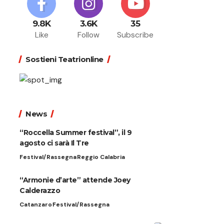
9.8K
3.6K
35
Like
Follow
Subscribe
Sostieni Teatrionline
News
“Roccella Summer festival”, il 9
agosto ci sarà Il Tre
Festival/Rassegna
Reggio Calabria
“Armonie d’arte” attende Joey
Calderazzo
Catanzaro
Festival/Rassegna