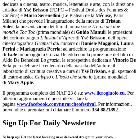
dedicata a cinema, teatro, musica, letteratura e arte, con la direzione
artistica di
Ysé Brisson
(FDFC – Festival Droits des Femmes &
Cinéma) e
Mario Serenellini
(Le Plateau de la Méduse, Paris –
Milano) che prevede l’inaugurazione della mostra di
Tristan
Soler
,
la presentazione dei film d’animazione
L’eroe dei due
mondi
e
Toc Toc
(prima mondiale) di
Guido Manuli
, le proiezioni
del cortometraggio
L’Instant d’Après
di
Ysé Brisson
, dell’opera
cinematografica
Gramsci dal carcere
di
Daniele Maggioni, Laura
Perini
e
Mariagrazia Perria
; ad arricchire la programmazione
di
Isole
un omaggio a Grazia Deledda con la proiezione del film di
Aldo De Benedetti
La grazia
, la retrospettiva dedicata
a
Vittorio De
Seta
per celebrare il centenario della nascita dell’autore, il
laboratorio di scrittura creativa a cura di
Ysé Brisson
, e gli spettacoli
di teatro-musica
Calypso
e
L’isola che sono io
(prima mondiale)
di
Mary Apple
.
Il programma completo del NAF 23 è su:
www.ilcrogiuolo.eu
. Per
ulteriori aggiornamenti è possibile visitare la
pagina
www.facebook.com/nurarcheofestival
. Per informazioni,
prevendite e prenotazioni chiamare il numero
334 8821892
.
Sign Up For Daily Newsletter
Be keep up! Get the latest breaking news delivered straight to your inbox.