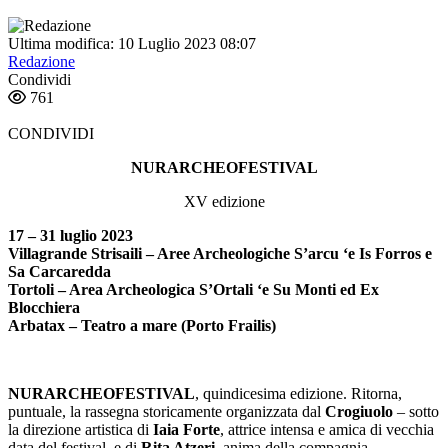
Ultima modifica: 10 Luglio 2023 08:07
Redazione
Condividi
761
CONDIVIDI
NURARCHEOFESTIVAL
XV edizione
1
7 – 31 luglio 2023
Villagrande Strisaili – Aree Archeologiche S’arcu ‘e Is Forros e
Sa Carcaredda
Tortoli – Area Archeologica S’Ortali ‘e Su Monti ed Ex
Blocchiera
Arbatax – Teatro a mare (Porto Frailis)
NURARCHEOFESTIVAL
, quindicesima edizione. Ritorna,
puntuale, la rassegna storicamente organizzata dal
Crogiuolo
– sotto
la direzione artistica di
Iaia Forte
, attrice intensa e amica di vecchia
data del festival, e di
Rita Atzeri
, anima della compagnia