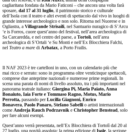
cagliaritana fondata da Mario Faticoni – che ancora una volta farà
sposare,
dal 17 al 31 luglio
, il patrimonio storico e culturale
dell’Isola con il teatro e altri eventi di spettacolo dal vivo in luoghi di
grande interesse archeologico e non solo. Ritorna nel Nuorese e in
Ogliastra, a
Villagrande Strisaili
, nel Santuario nuragico di S’Arcu
‘e is Forros, cuore quest’anno del festival, nell’area archeologica di
Sa Carcaredda, e nel centro del paese, a
Tortolì
, nell’area
archeologica di S’Ortali ‘e Su Monti e nell’Ex Blocchiera Falchi,
nel
Teatro a mare
di
Arbatax
, a Porto Frailis.
Il NAF 2023 è tre cartelloni in uno, con un calendario più che
mai ricco e serrato: sono in programma oltre venticinque spettacoli,
comprese due anteprime nazionali e numerose prime regionali. In
scena una parata di nomi di livello assoluto, tra i più importanti nel
panorama teatrale italiano:
Giorgina Pi, Maria Paiato, Anna
Bonaiuto, Iaia Forte e Tommaso Ragno, Motus, Mario
Perrotta,
passando per
Lucilla Giagnoni, Enrico
Bonavera
,
Paolo Panaro
, Stefano Sabelli
o artisti internazionali
come
Andreja Rauch Podrzavnik
e
Christopher Benstead
, solo
per fare alcuni esempi.
Quest’anno verrà presentata, nell’Ex Blocchiera di Tortolì dal 20 al
27 luglio, una novità assoluta: la prima edizione di
Isole
, la sezione