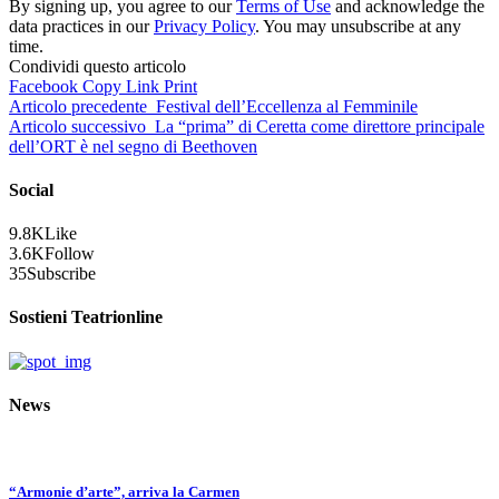
By signing up, you agree to our
Terms of Use
and acknowledge the
data practices in our
Privacy Policy
. You may unsubscribe at any
time.
Condividi questo articolo
Facebook
Copy Link
Print
Articolo precedente
Festival dell’Eccellenza al Femminile
Articolo successivo
La “prima” di Ceretta come direttore principale
dell’ORT è nel segno di Beethoven
Social
9.8K
Like
3.6K
Follow
35
Subscribe
Sostieni Teatrionline
News
“Armonie d’arte”, arriva la Carmen