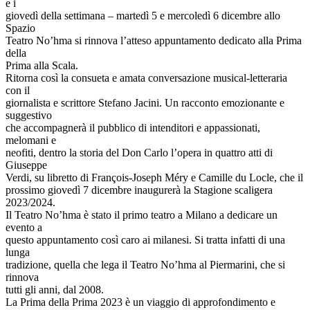
e i
giovedì della settimana – martedì 5 e mercoledì 6 dicembre allo
Spazio
Teatro No’hma si rinnova l’atteso appuntamento dedicato alla Prima
della
Prima alla Scala.
Ritorna così la consueta e amata conversazione musical-letteraria
con il
giornalista e scrittore Stefano Jacini. Un racconto emozionante e
suggestivo
che accompagnerà il pubblico di intenditori e appassionati,
melomani e
neofiti, dentro la storia del Don Carlo l’opera in quattro atti di
Giuseppe
Verdi, su libretto di François-Joseph Méry e Camille du Locle, che il
prossimo giovedì 7 dicembre inaugurerà la Stagione scaligera
2023/2024.
Il Teatro No’hma è stato il primo teatro a Milano a dedicare un
evento a
questo appuntamento così caro ai milanesi. Si tratta infatti di una
lunga
tradizione, quella che lega il Teatro No’hma al Piermarini, che si
rinnova
tutti gli anni, dal 2008.
La Prima della Prima 2023 è un viaggio di approfondimento e