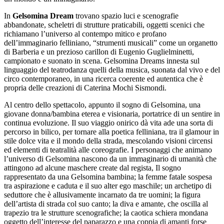
In
Gelsomina Dream
trovano spazio luci e scenografie
abbandonate, scheletri di strutture praticabili, oggetti scenici che
richiamano l’universo al contempo mitico e profano
dell’immaginario felliniano, “strumenti musicali” come un organetto
di Barberia e un prezioso carillon di Eugenio Guglielminetti,
campionato e suonato in scena. Gelsomina Dreams innesta sul
linguaggio del teatrodanza quelli della musica, suonata dal vivo e del
circo contemporaneo, in una ricerca coerente ed autentica che è
propria delle creazioni di Caterina Mochi Sismondi.
Al centro dello spettacolo, appunto il sogno di Gelsomina, una
giovane donna/bambina eterea e visionaria, portatrice di un sentire in
continua evoluzione. Il suo viaggio onirico dà vita ade una sorta di
percorso in bilico, per tornare alla poetica felliniana, tra il glamour in
stile dolce vita e il mondo della strada, mescolando visioni circensi
ed elementi di teatralità alle coreografie. I personaggi che animano
l’universo di Gelsomina nascono da un immaginario di umanità che
attingono ad alcune maschere create dal regista, Il sogno
rappresentato da una Gelsomina bambina; la femme fatale sospesa
tra aspirazione e caduta e il suo alter ego maschile; un archetipo di
seduttore che è allusivamente incarnato da tre uomini; la figura
dell’artista di strada col suo canto; la diva e amante, che oscilla al
trapezio tra le strutture scenografiche; la caotica schiera mondana
oggetto dell’interesse del paparazzo e una coppia di amanti forse