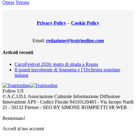
Opera
Verona
Privacy Policy
–
Cookie Policy
Email:
redazione@teatrionline.com
Articoli recenti
CucuFestival 2026: teatro di strada a Roana
Il sound travolgente di Sparagna e l’Orchestra popolare
italiana
Follow US
© A.C.I.D.I. Associazione Culturale Informazione Diffusione
Innovazione APS - Codice Fiscale 94310120483 - Via Jacopo Nardi
21 - 50132 Firenze - SEO BY SIMONE ROMPIETTI SR WEB
Bentornato!
Accedi al tuo account