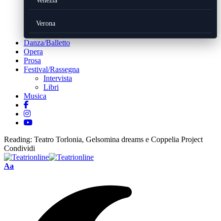
Venezia
Verona
Danza/Balletto
Opera
Prosa
Festival/Rassegna
Intervista
Libri
Musica
Reading:
Teatro Torlonia, Gelsomina dreams e Coppelia Project
Condividi
Font
Aa
Resizer