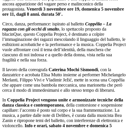
ancora apparizione del vagare perso e malinconico della
protagonista.
Venerdì 3 novembre ore 19, domenica 5 novembre
ore 11, dagli 8 anni. durata 50′.
Circo, danza, performance: ispirato al balletto
Coppélia – La
ragazza con gli occhi di smalto
, lo spettacolo proposto da
blucinQue, questo Coppelia Project, è destinato a colpire
l’immaginazione dei ragazzi mescolando il linguaggio del balletto, le
esibizioni acrobatiche e la performance e la musica. Coppelia Project
vuole affrontare così il tema dell’identità, della maschera che
ciascuno di noi indossa e a quello della donna, vista nella sua
fragilità e nella sua forza.
Il lavoro della coreografa
Caterina Mochi Sismondi
, con la
danzatrice e acrobata Elisa Mutto insieme ai performer Michelangelo
Merlanti, Filippo Vivi e Vladimir Ježić, mette in scena una Coppélia
che appare come una bambola meccanica, una marionetta che però
cerca il modo di immedesimarsi e allo stesso tempo di liberarsi.
In
Coppelia Project vengono unite e armonizzate tecniche della
danza classica e contemporanea
, della contorsione e sospensione
capillare: l’accento è posto sul corpo e la sua frammentazione. La
musica, a partire dalle note di Delibes, è curata dalla musicista Bea
Zanin e ripropone temi del balletto, con interferenze di elettronica e
violoncello.
Info e orari, sabato 4 novembre e domenica 5