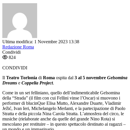
Ultima modifica: 1 Novembre 2023 13:38
Redazione Roma
Condividi
824
CONDIVIDI
Il
Teatro Torlonia
di
Roma
ospita dal
3 al 5 novembre
Gelsomina
Dreams
e
Coppelia Project
.
Come in un set felliniano, quello dell’indimenticabile Gelsomina
della “Strada” (il film con cui Fellini vinse l’Oscar) si muovono i
performer di blucinQue Elisa Mutto, Alexandre Duarte, Vladimir
Ježić, Ivan Ieri, Michelangelo Merlanti, e la partecipazione di Paolo
Stratta e della piccola Nina Carola Stratta. L’atmosfera del circo, le
musiche (rielaborate anche da quelle del grande Nino Rota) si
mescolano per restituire – in questo spettacolo destinato ai ragazzi –
un mondo e un immaginario.