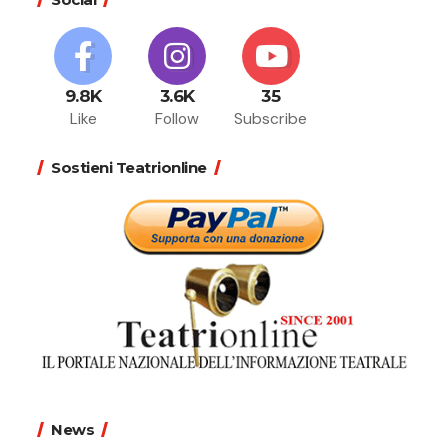
9.8K
3.6K
35
Like
Follow
Subscribe
Sostieni Teatrionline
News