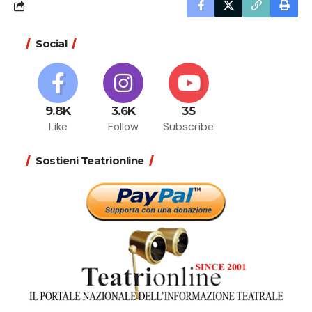
Social
9.8K
3.6K
35
Like
Follow
Subscribe
Sostieni Teatrionline