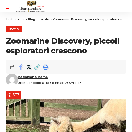
Aa
Font
Resizer
Teatrionline
>
Blog
>
Evento
>
Zoomarine Discovery, piccoli esploratori crescono
ROMA
Zoomarine Discovery, piccoli
esploratori crescono
Redazione Roma
Ultima modifica: 16 Gennaio 2024 11:18
577