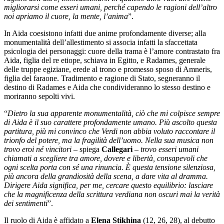
migliorarsi come esseri umani, perché capendo le ragioni dell’altro
noi apriamo il cuore, la mente, l’anima
”.
In Aida coesistono infatti due anime profondamente diverse; alla
monumentalità dell’allestimento si associa infatti la sfaccettata
psicologia dei personaggi: cuore della trama è l’amore contrastato fra
Aida, figlia del re etiope, schiava in Egitto, e Radames, generale
delle truppe egiziane, erede al trono e promesso sposo di Amneris,
figlia del faraone. Tradimento e ragione di Stato, segneranno il
destino di Radames e Aida che condivideranno lo stesso destino e
moriranno sepolti vivi.
“
Dietro la sua apparente monumentalità, ciò che mi colpisce sempre
di Aida è il suo carattere profondamente umano. Più ascolto questa
partitura, più mi convinco che Verdi non abbia voluto raccontare il
trionfo del potere, ma la fragilità dell’uomo. Nella sua musica non
trovo eroi né vincitori
– spiega
Callegari
–
trovo esseri umani
chiamati a scegliere tra amore, dovere e libertà, consapevoli che
ogni scelta porta con sé una rinuncia. È questa tensione silenziosa,
più ancora della grandiosità della scena, a dare vita al dramma.
Dirigere Aida significa, per me, cercare questo equilibrio: lasciare
che la magnificenza della scrittura verdiana non oscuri mai la verità
dei sentimenti
”.
Il ruolo di Aida è affidato a
Elena Stikhina
(12, 26, 28), al debutto