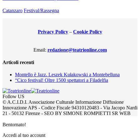
Catanzaro
Festival/Rassegna
Privacy Policy
–
Cookie Policy
Email:
redazione@teatrionline.com
Articoli recenti
Montello è Jazz. Leszek Kułakowski a Montebelluna
“Cico festival! Oltre 1500 spettatori a Filadelfia
Follow US
© A.C.I.D.I. Associazione Culturale Informazione Diffusione
Innovazione APS - Codice Fiscale 94310120483 - Via Jacopo Nardi
21 - 50132 Firenze - SEO BY SIMONE ROMPIETTI SR WEB
Bentornato!
Accedi al tuo account