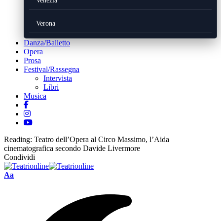
Venezia
Verona
Danza/Balletto
Opera
Prosa
Festival/Rassegna
Intervista
Libri
Musica
Reading:
Teatro dell’Opera al Circo Massimo, l’Aida
cinematografica secondo Davide Livermore
Condividi
Font
Aa
Resizer