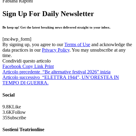
Fabiana Raponi
Sign Up For Daily Newsletter
Be keep up! Get the latest breaking news delivered straight to your inbox.
[mc4wp_form]
By signing up, you agree to our
Terms of Use
and acknowledge the
data practices in our
Privacy Policy
. You may unsubscribe at any
time.
Condividi questo articolo
Facebook
Copy Link
Print
Articolo precedente
“Be alternative festival 2026” inizia
Articolo successivo
“ELETTRA 1944”, UN’ORESTEA IN
TEMPO DI GUERRA.
Social
9.8K
Like
3.6K
Follow
35
Subscribe
Sostieni Teatrionline