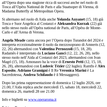
all’Opera dopo una stagione ricca di successi anche nel ruolo di
Tosca all’Opéra National de Paris e alla Staatsoper di Vienna, di
Madama Butterfly al Metropolitan Opera.
Si alternano nel ruolo di Aida anche
Yolanda Auyanet
(15, 18) già
Tosca e Suor Angelica al Costanzi e
Aleksandra
Kurzak
(22) già
nello stesso ruolo all’Opéra national de Paris, all’Opéra de Monte-
Carlo e all’Arena di Verona.
Angela Meade
canta ancora per l’Opera dopo Turandot del 2024 e
interpreta eccezionalmente il ruolo da mezzosoprano di Amneris (12,
22, 26) alternandosi con
Valentina Pernozzoli
(15, 18, 28).
Radamès è interpretato da
Luciano Ganci
(12, 22, 26, 28), nello
stesso ruolo nell’Aida al Costanzi del 2023, alternandosi con Ivan
Magrì (15, 18). Amonasro ha la voce di
Ernesto Petti
(12, 15, 18,
26, 28), alternandosi con
Ludovic Tézier
(22 luglio). Ramfis è
Alex
Esposito
,
Adriano Gramigni
è Il Re
Veronica Marini
è La
Sacerdotessa,
Andrea Schifaudo
è il Messaggero).
Dopo las prima rappresentazione di domenica 12 luglio 2026, ore
21.00, l’Aida replica anche mercoledì 15, sabato 18, mercoledì 22,
domenica 26, martedì 28 ore 21.00
Info e biglietti su
www.operaroma.it