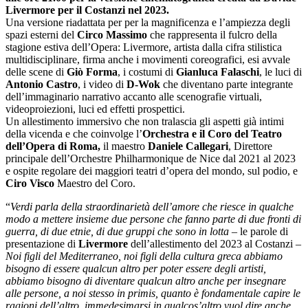
Livermore per il Costanzi nel 2023.
Una versione riadattata per per la magnificenza e l’ampiezza degli
spazi esterni del
Circo Massimo
che rappresenta il fulcro della
stagione estiva dell’Opera: Livermore, artista dalla cifra stilistica
multidisciplinare, firma anche i movimenti coreografici, esi avvale
delle scene di
Giò Forma
, i costumi di
Gianluca
Falaschi
, le luci di
Antonio Castro
, i video di
D-Wok
che diventano parte integrante
dell’immaginario narrativo accanto alle scenografie virtuali,
videoproiezioni, luci ed effetti prospettici.
Un allestimento immersivo che non tralascia gli aspetti già intimi
della vicenda e che coinvolge l’
Orchestra e il Coro del Teatro
dell’Opera di Roma,
il maestro
Daniele Callegari
, Direttore
principale dell’Orchestre Philharmonique de Nice dal 2021 al 2023
e ospite regolare dei maggiori teatri d’opera del mondo, sul podio, e
Ciro Visco
Maestro del Coro.
“
Verdi parla della straordinarietà dell’amore che riesce in qualche
modo a mettere insieme due persone che fanno parte di due fronti di
guerra, di due etnie, di due gruppi che sono in lotta
– le parole di
presentazione di
Livermore
dell’allestimento del 2023 al Costanzi –
Noi figli del Mediterraneo, noi figli della cultura greca abbiamo
bisogno di essere qualcun altro per poter essere degli artisti,
abbiamo bisogno di diventare qualcun altro anche per insegnare
alle persone, a noi stesso in primis, quanto è fondamentale capire le
ragioni dell’altro, immedesimarsi in qualcos’altro vuol dire anche