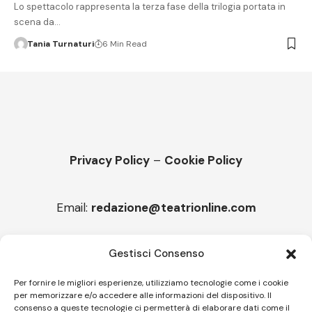
Lo spettacolo rappresenta la terza fase della trilogia portata in
scena da…
Tania Turnaturi
6 Min Read
Privacy Policy
–
Cookie Policy
Email:
redazione@teatrionline.com
Articoli recenti
Gestisci Consenso
“Roccella Summer festival”, il 9 agosto ci sarà Il Tre
Per fornire le migliori esperienze, utilizziamo tecnologie come i cookie
per memorizzare e/o accedere alle informazioni del dispositivo. Il
“Armonie d’arte” attende Joey Calderazzo
consenso a queste tecnologie ci permetterà di elaborare dati come il