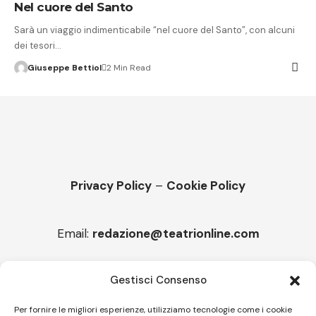
Nel cuore del Santo
Sarà un viaggio indimenticabile “nel cuore del Santo”, con alcuni
dei tesori…
Giuseppe Bettiol
2 Min Read
Privacy Policy
–
Cookie Policy
Email:
redazione@teatrionline.com
Articoli recenti
Gestisci Consenso
“Armonie d’arte”, Borgia borgo espanso
Per fornire le migliori esperienze, utilizziamo tecnologie come i cookie