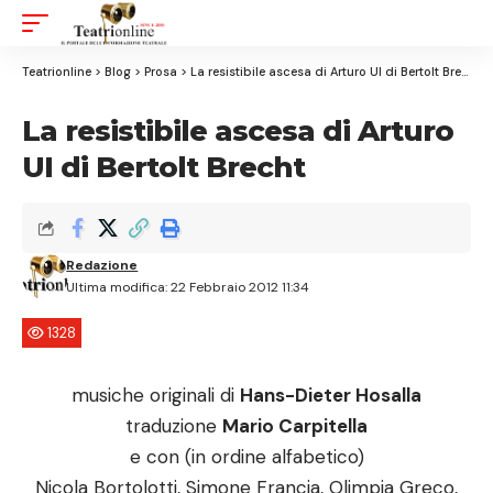
Aa
Font
Resizer
Teatrionline
>
Blog
>
Prosa
>
La resistibile ascesa di Arturo UI di Bertolt Brecht
La resistibile ascesa di Arturo
UI di Bertolt Brecht
Redazione
Ultima modifica: 22 Febbraio 2012 11:34
1328
musiche originali di
Hans-Dieter Hosalla
traduzione
Mario Carpitella
e con (in ordine alfabetico)
Nicola Bortolotti, Simone Francia, Olimpia Greco,