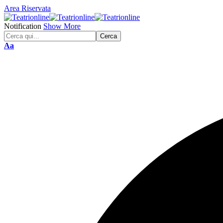
Area Riservata
Notification
Show More
Font
Aa
Resizer