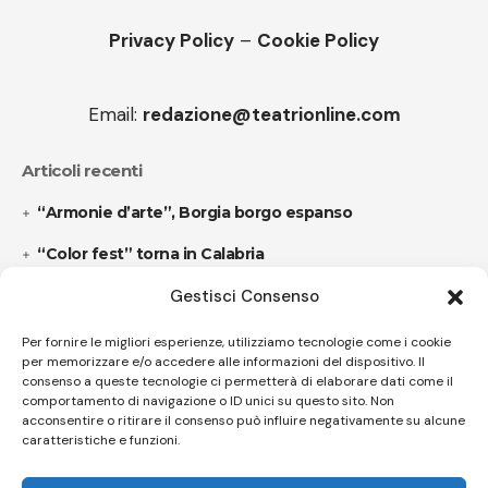
Privacy Policy
–
Cookie Policy
Email:
redazione@teatrionline.com
Articoli recenti
“Armonie d’arte”, Borgia borgo espanso
“Color fest” torna in Calabria
Gestisci Consenso
Follow US
Per fornire le migliori esperienze, utilizziamo tecnologie come i cookie
per memorizzare e/o accedere alle informazioni del dispositivo. Il
consenso a queste tecnologie ci permetterà di elaborare dati come il
comportamento di navigazione o ID unici su questo sito. Non
© A.C.I.D.I. Associazione Culturale Informazione Diffusione Innovazione
acconsentire o ritirare il consenso può influire negativamente su alcune
APS - Codice Fiscale 94310120483 - Via Jacopo Nardi 21 - 50132
caratteristiche e funzioni.
Firenze - SEO BY SIMONE ROMPIETTI SR WEB