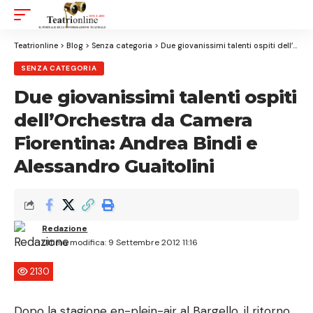
Aa
Font
Resizer
Teatrionline
>
Blog
>
Senza categoria
>
Due giovanissimi talenti ospiti dell’Orchestra da Camera Fiorentina: Andrea Bindi e Alessandro Guaitolini
SENZA CATEGORIA
Due giovanissimi talenti ospiti
dell’Orchestra da Camera
Fiorentina: Andrea Bindi e
Alessandro Guaitolini
Redazione
Ultima modifica: 9 Settembre 2012 11:16
2130
Dopo la stagione en-plein-air al Bargello, il ritorno