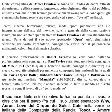
L’arte coreografica di
Daniel Ezralow
si fonda su un’idea di danza fatta di
divertimento, agilità, sorpresa, leggerezza, coinvolgimento diretto del pubblico,
utilizzo emozionale delle tecnologie visive più all’avanguardia. Sono questi gli
elementi che hanno reso le sue coreografie veri e propri “eventi” mediatici.
Teatro, cinema, televisione, musica, moda, sport, pubblicità: non c’è
interpretazione dell’arte del movimento, e in generale della comunicazione
visiva, che non sia stata sperimentata da
Daniel Ezralow
e dal suo straordinario
talento. Parte da qui il suo nuovo spettacolo “
Open
”
,
un’originalissima
selezione del vasto vocabolario coreografico creato per il palcoscenico
utilizzando celebri brani di musica classica.
Il percorso professionale di
Daniel Ezralow
lo vede come ballerino
professionista nella compagnia di
Paul Taylor
e fra i fondatori delle compagnie
MOMIX
e
ISO
(per la quale è ballerino solista, coreografo e direttore). Ha
creato coreografie originali per numerose compagnie internazionali fra le quali
The Paris Opera Ballet, Hubbard Street Dance Chicago e Batsheva.
Lo
spettacolo multimediale
“Mandala”
(1999-2002), diretto, coreografato e
ballato dallo stesso Ezralow, è andato in scena in tutto il mondo ed è stato
recensito come il lavoro di un “genio moderno”.
Il suo incredibile estro creativo lo hanno portato a lavorare
oltre che per il teatro (fra cui il suo ultimo spettacolo
Why,
Aeros, Love del Cirque du Soleil, Cats
nella versione
italiana della Compagnia della Rancia,
Tosca – Amore