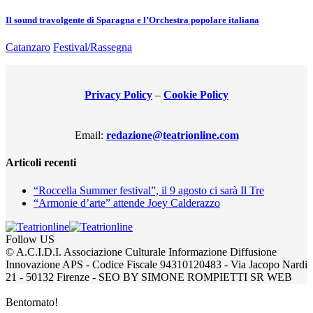
Il sound travolgente di Sparagna e l’Orchestra popolare italiana
Catanzaro
Festival/Rassegna
Privacy Policy
–
Cookie Policy
Email:
redazione@teatrionline.com
Articoli recenti
“Roccella Summer festival”, il 9 agosto ci sarà Il Tre
“Armonie d’arte” attende Joey Calderazzo
Follow US
© A.C.I.D.I. Associazione Culturale Informazione Diffusione
Innovazione APS - Codice Fiscale 94310120483 - Via Jacopo Nardi
21 - 50132 Firenze - SEO BY SIMONE ROMPIETTI SR WEB
Bentornato!