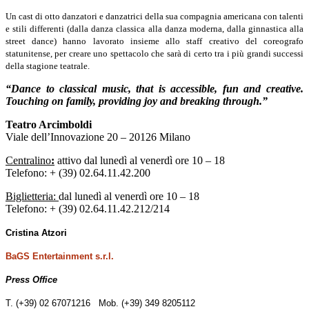
Un cast di otto danzatori e danzatrici della sua compagnia americana con talenti
e stili differenti (dalla danza classica alla danza moderna, dalla ginnastica alla
street dance) hanno lavorato insieme allo staff creativo del coreografo
statunitense, per creare uno spettacolo che sarà di certo tra i più grandi successi
della stagione teatrale.
“Dance to classical music, that is accessible, fun and creative.
Touching on family, providing joy and breaking through.”
Teatro Arcimboldi
Viale dell’Innovazione 20 – 20126 Milano
Centralino
:
attivo dal lunedì al venerdì ore 10 – 18
Telefono: + (39) 02.64.11.42.200
Biglietteria:
dal lunedì al venerdì ore 10 – 18
Telefono: + (39) 02.64.11.42.212/214
Cristina Atzori
BaGS Entertainment s.r.l.
Press Office
T. (+39) 02 67071216 Mob. (+39) 349 8205112