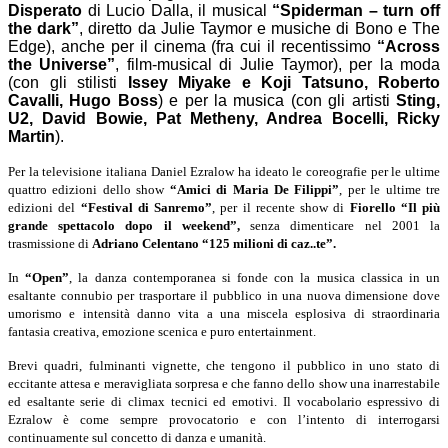
Disperato
di Lucio Dalla, il musical
“Spiderman – turn off
the dark”
, diretto da Julie Taymor e musiche di Bono e The
Edge), anche per il cinema (fra cui il recentissimo
“Across
the Universe”
, film-musical di Julie Taymor), per la moda
(con gli stilisti
Issey Miyake e Koji Tatsuno, Roberto
Cavalli, Hugo Boss
) e per la musica (con gli artisti
Sting,
U2, David Bowie, Pat Metheny, Andrea Bocelli, Ricky
Martin
).
Per la televisione italiana Daniel Ezralow ha ideato le coreografie per le ultime
quattro edizioni dello show
“Amici di Maria De Filippi”
, per le ultime tre
edizioni del
“Festival di Sanremo”
, per il recente show di
Fiorello “Il più
grande spettacolo dopo il weekend”,
senza dimenticare nel 2001 la
trasmissione di
Adriano Celentano “125 milioni di caz..te”.
In
“Open”
, la danza contemporanea si fonde con la musica classica in un
esaltante connubio per trasportare il pubblico in una nuova dimensione dove
umorismo e intensità danno vita a una miscela esplosiva di straordinaria
fantasia creativa, emozione scenica e puro entertainment.
Brevi quadri, fulminanti vignette, che tengono il pubblico in uno stato di
eccitante attesa e meravigliata sorpresa e che fanno dello show una inarrestabile
ed esaltante serie di climax tecnici ed emotivi. Il vocabolario espressivo di
Ezralow è come sempre provocatorio e con l’intento di interrogarsi
continuamente sul concetto di danza e umanità.