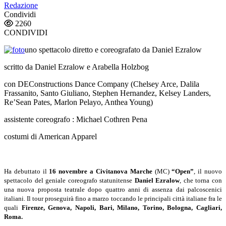
Redazione
Condividi
2260
CONDIVIDI
uno spettacolo diretto e coreografato da Daniel Ezralow
scritto da Daniel Ezralow e Arabella Holzbog
con DEConstructions Dance Company (Chelsey Arce, Dalila
Frassanito, Santo Giuliano, Stephen Hernandez, Kelsey Landers,
Re’Sean Pates, Marlon Pelayo, Anthea Young)
assistente coreografo : Michael Cothren Pena
costumi di American Apparel
Ha debuttato il
16 novembre a Civitanova Marche
(MC)
“Open”
, il nuovo
spettacolo del geniale coreografo statunitense
Daniel Ezralow
, che torna con
una nuova proposta teatrale dopo quattro anni di assenza dai palcoscenici
italiani. Il tour proseguirà fino a marzo toccando le principali città italiane fra le
quali
Firenze, Genova, Napoli, Bari, Milano, Torino, Bologna, Cagliari,
Roma.