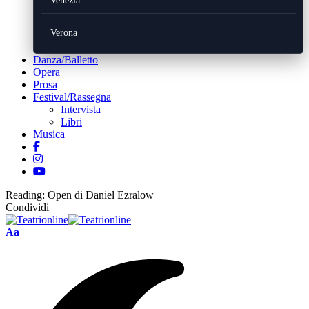
Venezia
Verona
Danza/Balletto
Opera
Prosa
Festival/Rassegna
Intervista
Libri
Musica
Reading:
Open di Daniel Ezralow
Condividi
Font
Aa
Resizer