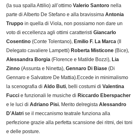
(la sua spalla Attilio) all’ottimo
Valerio Santoro
nella
parte di Alberto De Stefano e alla bravissima
Antonia
Truppo
in quella di Viola, non possiamo non dare un
voto di eccellenza agli ottimi caratteristi
Giancarlo
Cosentino
(Conte Tolentano),
Emilio F. La Marca
(Il
Delegato cavaliere Lampetti)
Roberta Misticone
(Bice),
Alessandra Borgia
(Florence e Matilde Bozzi),
Lia
Zinno
(Assunta e Ninetta),
Gennaro Di Biase
(Di
Gennaro e Salvatore De Mattia).
Eccede in minimalismo
la scenografia di
Aldo Buti
, belli
costumi di
Valentina
Fucci
e funzionali le musiche di
Riccardo Eberspacher
e le luci di
Adriano Pisi.
Merito del
regista
Alessandro
D’Alatri
se il meccanismo teatrale funziona alla
perfezione grazie alla perfetta scansione dei ritmi, dei toni
e delle posture.