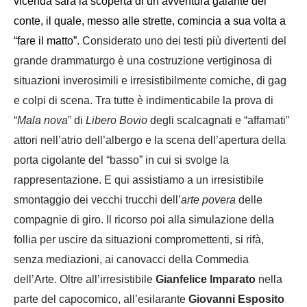
vicenda sarà la scoperta di un’avventura galante del
conte, il quale, messo alle strette, comincia a sua volta a
“fare il matto”.
Considerato uno dei testi più divertenti del
grande drammaturgo è una costruzione vertiginosa di
situazioni inverosimili e irresistibilmente comiche, di gag
e colpi di scena. Tra tutte è indimenticabile la prova di
“
Mala nova
” di
Libero Bovio
degli scalcagnati e “affamati”
attori nell’atrio dell’albergo e la scena dell’apertura della
porta cigolante del “basso” in cui si svolge la
rappresentazione. E qui assistiamo a un irresistibile
smontaggio dei vecchi trucchi dell’
arte povera
delle
compagnie di giro. Il ricorso poi alla simulazione della
follia per uscire da situazioni compromettenti, si rifà,
senza mediazioni, ai canovacci della Commedia
dell’Arte.
Oltre all’irresistibile
Gianfelice Imparato
nella
parte del capocomico, all’esilarante
Giovanni Esposito