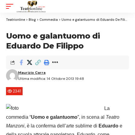
Aa
Font
Resizer
Teatrionline
>
Blog
>
Commedia
>
Uomo e galantuomo di Eduardo De Filippo
Uomo e galantuomo di
Eduardo De Filippo
Maurizio Carra
Ultima modifica: 14 Ottobre 2013 19:48
2341
La
commedia “
Uomo e galantuomo
”, in scena al
Teatro
Manzoni
, è la conferma dell’arte sublime di
Eduardo
e
della scuola attorale napoletana. Eduardo, come