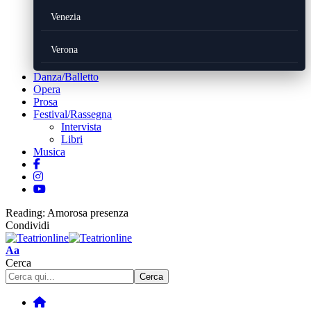
Venezia
Verona
Danza/Balletto
Opera
Prosa
Festival/Rassegna
Intervista
Libri
Musica
Reading:
Amorosa presenza
Condividi
Font
Aa
Resizer
Cerca