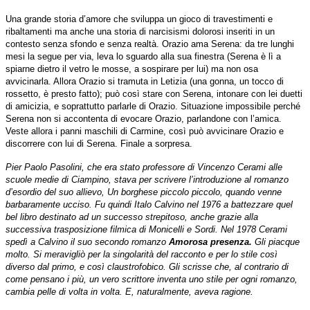
Una grande storia d’amore che sviluppa un gioco di travestimenti e
ribaltamenti ma anche una storia di narcisismi dolorosi inseriti in un
contesto senza sfondo e senza realtà.
Orazio ama Serena: da tre lunghi
mesi la segue per via, leva lo sguardo alla sua finestra (Serena è lì a
spiarne dietro il vetro le mosse, a sospirare per lui) ma non osa
avvicinarla. Allora Orazio si tramuta in Letizia (una gonna, un tocco di
rossetto, è presto fatto); può così stare con Serena, intonare con lei duetti
di amicizia, e soprattutto parlarle di Orazio. Situazione impossibile perché
Serena non si accontenta di evocare Orazio, parlandone con l’amica.
Veste allora i panni maschili di Carmine, così può avvicinare Orazio e
discorrere con lui di Serena. Finale a sorpresa.
Pier Paolo Pasolini, che era stato professore di Vincenzo Cerami alle
scuole medie di Ciampino, stava per scrivere l’introduzione al romanzo
d’esordio del suo allievo, Un borghese piccolo piccolo, quando venne
barbaramente ucciso. Fu quindi Italo Calvino nel 1976 a battezzare quel
bel libro destinato ad un successo strepitoso, anche grazie alla
successiva trasposizione filmica di Monicelli e Sordi. Nel 1978 Cerami
spedì a Calvi
no il suo secondo romanzo
Amorosa presenza.
Gli piacque
molto. Si meravigliò per la singolarità del racconto e per lo stile così
diverso dal primo, e così claustrofobico. Gli scrisse che, al contrario di
come pensano i più, un vero scrittore inventa uno stile per ogni romanzo,
cambia pelle di volta in volta. E, naturalmente, aveva ragione.