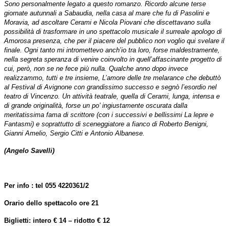
Sono personalmente legato a questo romanzo. Ricordo alcune terse
giornate autunnali a Sabaudia, nella casa al mare che fu di Pasolini e
Moravia, ad ascoltare Cerami e Nicola Piovani che discettavano sulla
possibilità di trasformare in uno spettacolo musicale il surreale apologo di
Amorosa presenza, che per il piacere del pubblico non voglio qui svelare il
finale. Ogni tanto mi intromettevo anch’io tra loro, forse maldestramente,
nella segreta speranza di venire coinvolto in quell’affascinante progetto di
cui, però, non se ne fece più nulla. Qualche anno dopo invece
realizzammo, tutti e tre insieme, L’amore delle tre melarance che debuttò
al Festival di Avignone
con grandissimo successo e segnò l’esordio nel
teatro di Vincenzo. Un attività teatrale, quella di Cerami, lunga, intensa e
di grande originalità, forse un po’ ingiustamente oscurata dalla
meritatissima fama di scrittore (con i successivi e bellissimi La lepre e
Fantasmi) e soprattutto di sceneggiatore a fianco di Roberto Benigni,
Gianni Amelio, Sergio Citti e Antonio Albanese.
(Angelo Savelli)
Per info :
tel 055 4220361/2
Orario dello spettacolo ore 21
Biglietti: intero € 14 – ridotto € 12