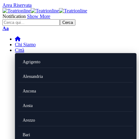
Area Riservata
Notification
Show More
Font
Aa
Resizer
Chi Siamo
Città
Agrigento
Alessandria
Ancona
Aosta
Arezzo
Bari