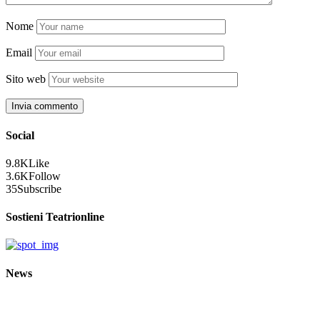
Nome
Email
Sito web
Social
9.8K
Like
3.6K
Follow
35
Subscribe
Sostieni Teatrionline
News