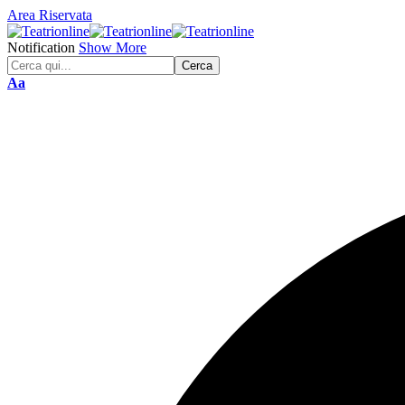
Area Riservata
Notification
Show More
Font
Aa
Resizer