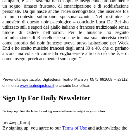
campano, e si è trasferita nella Capitale inseguendo probabilmente
un sogno, rimasto frustrato, di emancipazione e di soddisfazione
personale. Da qui nasce anche l’idea scenografica, che inserisce Ida
in un contesto suburbano spersonalizzante. Nel restituire le
atmosfere di questo noir psicologico – conclude Luca De Bei -ho
utilizzato stili e sapori del giallo italiano e francese tradizionale senza
timore di cadere nell’horror. Per le musiche ho seguito
un’indicazione di Ruccello stesso che in una sua intervista rivelò
come proprio dal noir francese aveva preso ispirazione per Week
End e ho scelto musiche francesi degli anni 30 e 40, che ci parlano
ancora una volta di come Ida voglia essere altro da ciò che è, e di
come insegui pervicacemente i suo sogni.”
Prevendita spettacolo: Biglietteria Teatro Manzoni 0573 991609 – 27112,
on line su
www.teatridipistoia.it
e circuito box office.
Sign Up For Daily Newsletter
Be keep up! Get the latest breaking news delivered straight to your inbox.
[mc4wp_form]
By signing up, you agree to our
Terms of Use
and acknowledge the