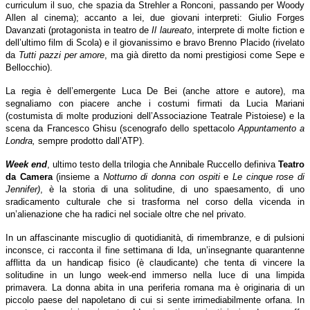
curriculum il suo, che spazia da Strehler a Ronconi, passando per Woody
Allen al cinema); accanto a lei, due giovani interpreti: Giulio Forges
Davanzati (protagonista in teatro de
Il laureato
, interprete di molte fiction e
dell’ultimo film di Scola) e il giovanissimo e bravo Brenno Placido (rivelato
da
Tutti pazzi per amore
, ma già diretto da nomi prestigiosi come Sepe e
Bellocchio).
La regia è dell’emergente Luca De Bei (anche attore e autore), ma
segnaliamo con piacere anche i costumi firmati da Lucia Mariani
(costumista di molte produzioni dell’Associazione Teatrale Pistoiese) e la
scena da Francesco Ghisu (scenografo dello spettacolo
Appuntamento a
Londra,
sempre prodotto dall’ATP
).
Week end
, u
ltimo testo della trilogia che
Annibale Ruccello
definiva
Teatro
da Camera
(
insieme a
Notturno di donna con ospiti
e
Le cinque rose di
Jennifer)
,
è la storia di una solitudine, di uno spaesamento, di uno
sradicamento culturale che si trasforma
nel corso della vicenda in
un’alienazione che ha radici nel sociale oltre che nel privato.
In un affascinante miscuglio di quotidianità, di rimembranze, e di pulsioni
inconsce, ci racconta il fine settimana di Ida, un’insegnante quarantenne
afflitta da un handicap fisico (è claudicante) che
tenta di vincere la
solitudine in un lungo week-end immerso nella luce di una limpida
primavera
. La donna abita in una periferia romana ma è originaria di un
piccolo paese del napoletano di cui si sente irrimediabilmente orfana. In