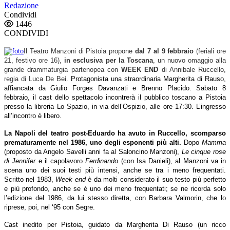
Redazione
Condividi
1446
CONDIVIDI
Il Teatro Manzoni di Pistoia propone
dal 7 al 9 febbraio
(feriali ore
21, festivo ore 16),
in esclusiva per la Toscana
, un nuovo omaggio alla
grande drammaturgia partenopea con
WEEK END
di Annibale Ruccello,
regia di Luca De Bei
.
Protagonista una straordinaria
Margherita di Rauso
,
affiancata da
Giulio Forges Davanzati
e
Brenno Placido
. Sabato
8
febbraio
, il cast dello spettacolo incontrerà il pubblico toscano a Pistoia
presso la libreria
Lo Spazio,
in via dell’Ospizio, alle
ore 17:30
. L’ingresso
all’incontro è libero.
La Napoli del teatro post-Eduardo ha avuto in Ruccello, scomparso
prematuramente nel 1986, uno degli esponenti più alti.
Dopo
Mamma
(proposto da Angelo Savelli anni fa al Saloncino Manzoni),
Le cinque rose
di Jennifer
e il capolavoro
Ferdinando
(con Isa Danieli), al Manzoni va in
scena uno dei suoi testi più intensi, anche se tra i meno frequentati.
Scritto nel 1983,
Week end
è da molti considerato il suo testo più perfetto
e più profondo, anche se è uno dei meno frequentati; se ne ricorda solo
l’edizione del 1986, da lui stesso diretta, con Barbara Valmorin, che lo
riprese, poi, nel ‘95 con Segre.
Cast inedito per Pistoia, guidato da Margherita Di Rauso (un ricco