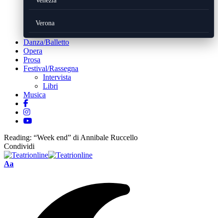
Venezia
Verona
Danza/Balletto
Opera
Prosa
Festival/Rassegna
Intervista
Libri
Musica
Reading:
“Week end” di Annibale Ruccello
Condividi
Font
Aa
Resizer