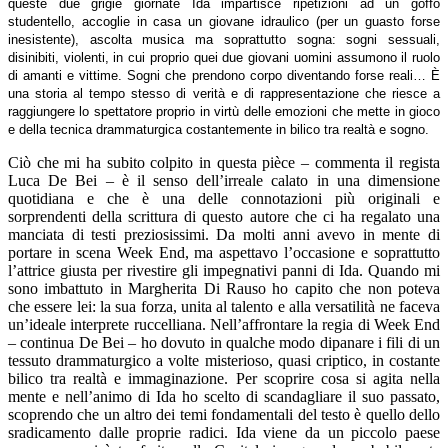
queste due grigie giornate Ida impartisce ripetizioni ad un goffo
studentello, accoglie in casa un giovane idraulico (
per un guasto forse
inesistente), ascolta musica ma soprattutto sogna: sogni sessuali,
disinibiti, violenti, in cui proprio quei due giovani uomini assumono il ruolo
di amanti e vittime. Sogni che prendono corpo diventando forse reali…
È
una storia al tempo stesso di verità e di rappresentazione che riesce a
raggiungere lo spettatore proprio in virtù delle emozioni che mette in gioco
e della tecnica drammaturgica costantemente in bilico tra realtà e sogno.
Ciò che mi ha subito colpito in questa pièce – commenta il regista
Luca De Bei – è il senso dell’irreale calato in una dimensione
quotidiana e che è una delle connotazioni più originali e
sorprendenti della scrittura di questo autore che ci ha regalato una
manciata di testi preziosissimi. Da molti anni avevo in mente di
portare in scena Week End, ma aspettavo l’occasione e soprattutto
l’attrice giusta per rivestire gli impegnativi panni di Ida. Quando mi
sono imbattuto in Margherita Di Rauso ho capito che non poteva
che essere lei: la sua forza, unita al talento e alla versatilità ne faceva
un’ideale interprete ruccelliana. Nell’affrontare la regia di Week End
– continua De Bei – ho dovuto in qualche modo dipanare i fili di un
tessuto drammaturgico a volte misterioso, quasi criptico, in costante
bilico tra realtà e immaginazione. Per scoprire cosa si agita nella
mente e nell’animo di Ida ho scelto di scandagliare il suo passato,
scoprendo che un altro dei temi fondamentali del testo è quello dello
sradicamento dalle proprie radici. Ida viene da un piccolo paese