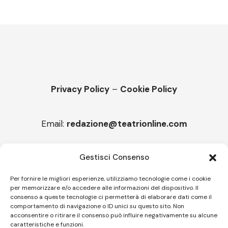
Privacy Policy
–
Cookie Policy
Email:
redazione@teatrionline.com
Articoli recenti
Gestisci Consenso
Montello è Jazz. Leszek Kułakowski a Montebelluna
Per fornire le migliori esperienze, utilizziamo tecnologie come i cookie
per memorizzare e/o accedere alle informazioni del dispositivo. Il
“Cico festival! Oltre 1500 spettatori a Filadelfia
consenso a queste tecnologie ci permetterà di elaborare dati come il
comportamento di navigazione o ID unici su questo sito. Non
acconsentire o ritirare il consenso può influire negativamente su alcune
caratteristiche e funzioni.