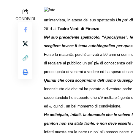
CONDIVIDI
un
’
intervista, in attesa del suo spettacolo
Un po’ d
2014
al
Teatro Verdi di Firenze
.
Nel suo precedente spettacolo, “Apocalypse”, lei 
scegliere invece il tema autobiografico per que
Forse la maturit
à
, perch
é
arrivati a 50 anni si comin
di regalare al pubblico un po’
pi
ù
di conoscenza dell
preoccupata di venirmi a vedere ed ha speso denar
Quindi che cosa scopriremo dell’uomo Giusepp
Innanzitutto ci
ò
che mi ha portato a diventare padre. 
raccontandolo ho scoperto che c
’è
molta pi
ù
gente 
ed
è
, quindi, un bel momento di condivisione.
Ha anticipato, infatti, la domanda che le volevo 
genitori non sia stato facile, e non deve esser
Infatti questa era la parte un po’ pi
ù
preoccupante, p