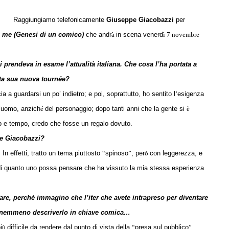
Raggiungiamo telefonicamente
Giuseppe Giacobazzi
per
i me (Genesi di un comico)
che andr
à
in scena venerd
ì 7 novembre
prendeva in esame l’attualità italiana. Che cosa l’ha portata a
sta sua nuova tournée?
cia a guardarsi un po’
indietro; e poi, soprattutto, ho sentito l
’
esigenza
’
uomo, anzich
é
del personaggio; dopo tanti anni che la gente si
è
o e tempo, credo che fosse un regalo dovuto.
e Giacobazzi?
In effetti, tratto un tema piuttosto
“
spinoso
”
, per
ò
con leggerezza, e
di quanto uno possa pensare che ha vissuto la mia stessa esperienza
fare, perché immagino che l’iter che avete intrapreso per diventare
lo nemmeno descriverlo in chiave comica…
i
ù
difficile da rendere dal punto di vista della
“
presa sul pubblico
”
,