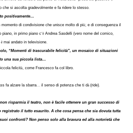
 che si ascolta gradevolmente e fa ridere lo stesso.
gito positivamente…
n momento di condivisione che unisce molto di pi
ù
; e di conseguenza il
piano, in primo piano c
’è
Andrea Sasdelli (vero nome del comico,
n
è
mai andato in televisione.
colo, “Momenti di trascurabile felicità”, un mosaico di situazioni
tto una sua piccola lista…
ccola felicit
à
, come Francesco fa col libro.
ass fa alzare la sbarra
…
il senso di potenza che ti d
à
(ride).
non risparmia il teatro, non è facile ottenere un gran successo di
 registrato il tutto esaurito. A che cosa pensa che sia dovuta tutta
 suoi confronti? Non penso solo alla bravura ed alla notorietà che