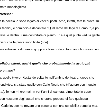
entato monologhista.
referisce?
 la poesia io sono legato ai vecchi poeti. Amo, infatti, fare le prove sul
ti tecnici, e comincio a decantare
“
Quel ramo del lago di Como..
”,
e poi
essi e dentro l
’
urne confortate di pianto
…”
e a quel punto vedi la gente
isci che le prove sono finite (ride).
no entusiasta di questo gruppo di lavoro, dopo tanti anni ho trovato un
e collaborazioni; qual è quella che probabilmente ha avuto più
llo umano?
e, quello
è
vero. Restando soltanto nell
’
ambito del teatro, credo che
condiviso, sia stato quello con Carlo Negri, che
è
l
’
autore con il quale
.a.). Io non mi ero mai, in vent
’
anni di carriera, cimentato in cose
 con nessuno degli autori che si erano proposti di fare qualcosa
 Carlo invece ho trovato una persona con una sensibilit
à
come la mia,