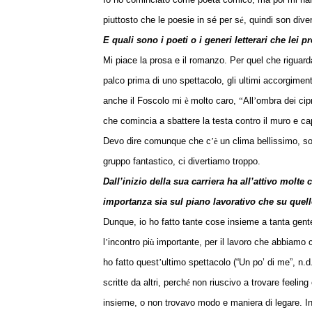
piuttosto che le poesie in sé
per s
é
, quindi son div
E quali sono i poeti o i generi letterari che lei p
Mi piace la prosa e il romanzo. Per quel che riguarda
palco prima di uno spettacolo, gli ultimi accorgimen
anche il Foscolo mi
è
molto caro,
“
All
’
ombra dei cipr
che comincia a sbattere la testa contro il muro e cap
Devo dire comunque che c
’è
un clima bellissimo, so
gruppo fantastico, ci divertiamo troppo.
Dall’inizio della sua carriera ha all’attivo molt
importanza sia sul piano lavorativo che su que
Dunque, io ho fatto tante cose insieme a tanta gent
l
’
incontro pi
ù
importante, per il lavoro che abbiamo 
ho fatto quest
’
ultimo spettacolo (“
Un po’ di me”
, n.d
scritte da altri, perch
é
non riuscivo a trovare feeling
insieme, o non trovavo modo e maniera di legare. In