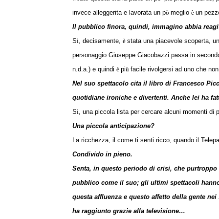
invece alleggerita e lavorata un p
ò
meglio
è
un pezzo
Il pubblico finora, quindi, immagino abbia rea
S
ì
, decisamente,
è
stata una piacevole scoperta, u
personaggio Giuseppe Giacobazzi passa in secondo 
n.d.a.) e quindi
è
pi
ù
facile rivolgersi ad uno che no
Nel suo spettacolo cita il libro di Francesco Pic
quotidiane ironiche e divertenti. Anche lei ha fa
S
ì
, una piccola lista per cercare alcuni momenti di pi
Una piccola anticipazione?
La ricchezza, il come ti senti ricco, quando il Telep
Condivido in pieno.
Senta, in questo periodo di crisi, che purtroppo 
pubblico come il suo; gli ultimi spettacoli hanno
questa affluenza e questo affetto della gente nei
ha raggiunto grazie alla televisione…