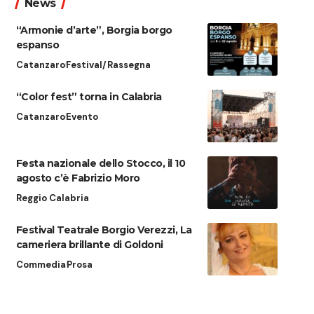
News
“Armonie d’arte”, Borgia borgo
espanso
Catanzaro
Festival/Rassegna
“Color fest” torna in Calabria
Catanzaro
Evento
Festa nazionale dello Stocco, il 10
agosto c’è Fabrizio Moro
Reggio Calabria
Festival Teatrale Borgio Verezzi, La
cameriera brillante di Goldoni
Commedia
Prosa