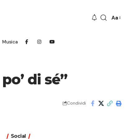
Aa
Font
Resizer
Musica
po’ di sé”
Condividi
Social