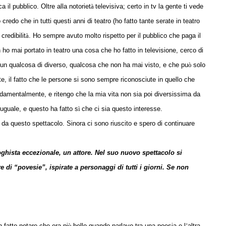
a il pubblico. Oltre alla notoriet
à
televisiva; certo in tv la gente ti vede
redo che in tutti questi anni di teatro (ho fatto tante serate in teatro
credibilit
à
. Ho sempre avuto molto rispetto per il pubblico che paga il
n ho mai portato in teatro una cosa che ho fatto in televisione, cerco di
un qualcosa di diverso, qualcosa che non ha mai visto, e che pu
ò
solo
e, il fatto che le persone si sono sempre riconosciute in quello che
fondamentalmente, e ritengo che la mia vita non sia poi diversissima da
 uguale, e questo ha fatto s
ì
che ci sia questo interesse.
 da questo spettacolo. Sinora ci sono riuscito e spero di continuare
oghista eccezionale, un attore. Nel suo nuovo spettacolo si
e di “povesie”, ispirate a personaggi di tutti i giorni. Se non
fatto notare che era pi
ù
bello quando parlavo tra una poesia e l
’
altra,