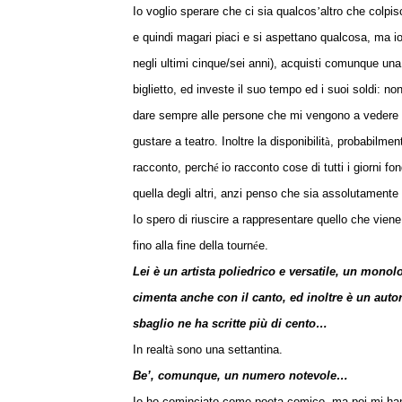
Io voglio sperare che ci sia qualcos
’
altro che colpisc
e quindi magari piaci e si aspettano qualcosa, ma io c
negli ultimi cinque/sei anni), acquisti comunque una 
biglietto, ed investe il suo tempo ed i suoi soldi: no
dare sempre alle persone che mi vengono a vedere 
gustare a teatro. Inoltre la disponibilit
à
, probabilment
racconto, perch
é
io racconto cose di tutti i giorni 
quella degli altri, anzi penso che sia assolutamente
Io spero di riuscire a rappresentare quello che
viene
fino alla fine della tourn
é
e.
Lei è un artista poliedrico e versatile, un monol
cimenta anche con il canto, ed inoltre è un autor
sbaglio ne ha scritte più di cento…
In realt
à
sono una settantina.
Be’, comunque, un numero notevole…
Io ho cominciato come poeta comico, ma poi mi han 