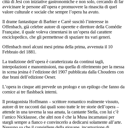
città di Jesi con iniziative gastronomiche e non solo, cercando di far
avvicinare le persone all’opera e promuovere la rinascita di quel
valore culturale e sociale che sempre l’opera ha avuto.
Il drame fantastique di Barbier e Carrè suscitò l’interesse in
Offenbach, già celebre autore di operette e direttore della Comédie
Française, il quale voleva cimentarsi in un’opera dal carattere
enciclopedico, che gli permettesse di spaziare tra vari generi.
Offenbach morì alcuni mesi prima della prima, avvenuta il 10
Febbraio del 1881.
La tradizione dell’opera è caratterizzata da continui tagli,
interpolazioni e manomissioni, ma quella di riferimento per la messa
in scena jesina è l’edizione del 1907 pubblicata dalla Choudens con
due brani dell’edizione Oeser.
L’opera in cinque atti prevede un prologo e un epilogo che fanno da
cornice ai tre flashback interni.
Il protagonista Hoffmann
–
scrittore romantico realmente vissuto,
autore di tre racconti dai quali sono tratte le tre storie dell’opera –
attende in una taverna la sua amata, la cantante Stella, con lui c’è
l’amico Nicklausse, che altri non è che la Musa incarnatasi per
stargli sempre a fianco e convincerlo a dedicarsi solamente all’arte.
Nessuno sa che il consigliere della giovane, incarnazione di