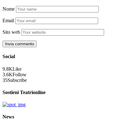
Nome
Email
Sito web
Social
9.8K
Like
3.6K
Follow
35
Subscribe
Sostieni Teatrionline
News