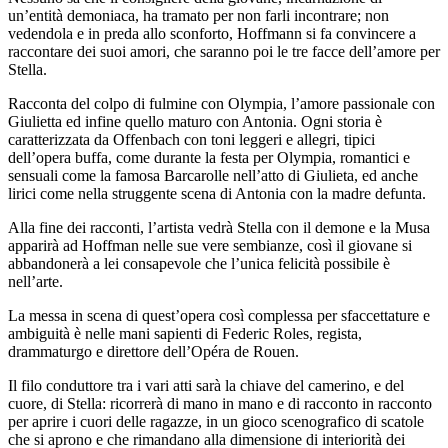
un’entità demoniaca, ha tramato per non farli incontrare; non
vedendola e in preda allo sconforto, Hoffmann si fa convincere a
raccontare dei suoi amori, che saranno poi le tre facce dell’amore per
Stella.
Racconta del colpo di fulmine con Olympia, l’amore passionale con
Giulietta ed infine quello maturo con Antonia. Ogni storia è
caratterizzata da Offenbach con toni leggeri e allegri, tipici
dell’opera buffa, come durante la festa per Olympia, romantici e
sensuali come la famosa Barcarolle nell’atto di Giulieta, ed anche
lirici come nella struggente scena di Antonia con la madre defunta.
Alla fine dei racconti, l’artista vedrà Stella con il demone e la Musa
apparirà ad Hoffman nelle sue vere sembianze, così il giovane si
abbandonerà a lei consapevole che l’unica felicità possibile è
nell’arte.
La messa in scena di quest’opera così complessa per sfaccettature e
ambiguità è nelle mani sapienti di Federic Roles, regista,
drammaturgo e direttore dell’Opéra de Rouen.
Il filo conduttore tra i vari atti sarà la chiave del camerino, e del
cuore, di Stella: ricorrerà di mano in mano e di racconto in racconto
per aprire i cuori delle ragazze, in un gioco scenografico di scatole
che si aprono e che rimandano alla dimensione di interiorità dei