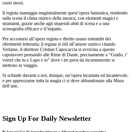
cuori stessi.
Il regista maneggia magistralmente quest’opera fantastica, rendendo
sulla scena il clima onirico della musica, con elementi magici e
stranianti, grazie anche agli stupendi abiti di scena e a una
scenografia efficace e d’impatto.
Per accostarsi all’opera regista e diretto usano entrambi dei
riferimenti letteraria: il regista si rifà all’amore onirico citando
Verlaine, il direttore Cristian Capocaccia si avvicina a questo
capolavoro pensando alle Rime di Dante, precisamente a “Guido, i’
vorrei che tu e Lapo e io” dove i tre presi da
incantamento
si
mettono in viaggio.
Si schiude davanti a noi, dunque, un’opera incantata ed incantevole,
e per apprezzarne tutta la magia ci si deve abbandonare alla Musa
dell’arte.
Sign Up For Daily Newsletter
Be keep up! Get the latest breaking news delivered straight to your inbox.