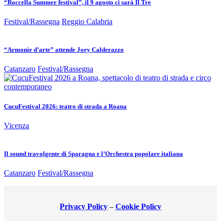
“Roccella Summer festival”, il 9 agosto ci sarà Il Tre
Festival/Rassegna
Reggio Calabria
“Armonie d’arte” attende Joey Calderazzo
Catanzaro
Festival/Rassegna
CucuFestival 2026: teatro di strada a Roana
Vicenza
Il sound travolgente di Sparagna e l’Orchestra popolare italiana
Catanzaro
Festival/Rassegna
Privacy Policy
–
Cookie Policy