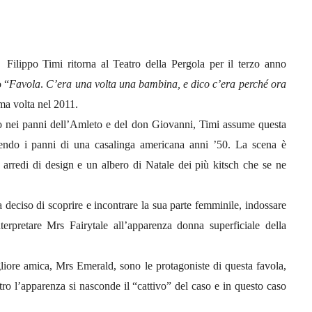
Filippo Timi ritorna al Teatro della Pergola per il terzo anno
o
“
Favola
.
C’era una volta una bambina, e dico c’era perché ora
ima volta nel 2011.
no nei panni dell’Amleto e del don Giovanni, Timi assume questa
stendo i panni di una casalinga americana anni ’50. La scena è
arredi di design e un albero di Natale dei più kitsch che se ne
deciso di scoprire e incontrare la sua parte femminile, indossare
terpretare Mrs Fairytale all’apparenza donna superficiale della
gliore amica, Mrs Emerald, sono le protagoniste di questa favola,
tro l’apparenza si nasconde il “cattivo” del caso e in questo caso