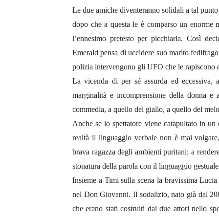
Le due amiche diventeranno solidali a tal punto 
dopo che a questa le è comparso un enorme me
l’ennesimo pretesto per picchiarla. Così deci
Emerald pensa di uccidere suo marito fedifrago
polizia intervengono gli UFO che le rapiscono e
La vicenda di per sé assurda ed eccessiva, 
marginalità e incomprensione della donna e arr
commedia, a quello del giallo, a quello del me
Anche se lo spettatore viene catapultato in un
realtà il linguaggio verbale non è mai volgare
brava ragazza degli ambienti puritani; a rendere
stonatura della parola con il linguaggio gestuale
Insieme a Timi sulla scena la bravissima Luci
nel Don Giovanni. Il sodalizio, nato già dal 2
che erano stati costruiti dai due attori nello s