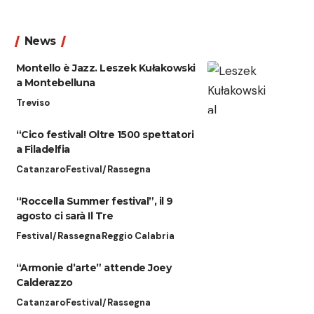
News
Montello è Jazz. Leszek Kułakowski
a Montebelluna
Treviso
“Cico festival! Oltre 1500 spettatori
a Filadelfia
Catanzaro
Festival/Rassegna
“Roccella Summer festival”, il 9
agosto ci sarà Il Tre
Festival/Rassegna
Reggio Calabria
“Armonie d’arte” attende Joey
Calderazzo
Catanzaro
Festival/Rassegna