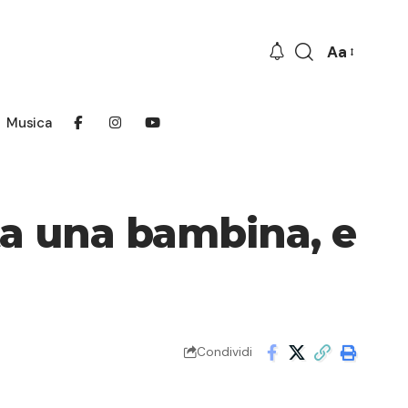
Aa
Font
Resizer
Musica
lta una bambina, e
Condividi