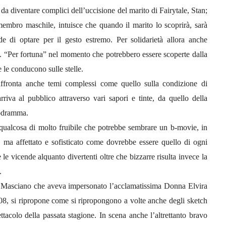
da diventare complici dell’uccisione del marito di Fairytale, Stan;
mbro maschile, intuisce che quando il marito lo scoprirà, sarà
de di optare per il gesto estremo. Per solidarietà allora anche
. “Per fortuna” nel momento che potrebbero essere scoperte dalla
 le conducono sulle stelle.
affronta anche temi complessi come quello sulla condizione di
iva al pubblico attraverso vari sapori e tinte, da quello della
lodramma.
 qualcosa di molto fruibile che potrebbe sembrare un b-movie, in
, ma affettato e sofisticato come dovrebbe essere quello di ogni
 le vicende alquanto divertenti oltre che bizzarre risulta invece la
.
a Masciano che aveva impersonato l’acclamatissima Donna Elvira
008, si ripropone come si ripropongono a volte anche degli sketch
pettacolo della passata stagione. In scena anche l’altrettanto bravo