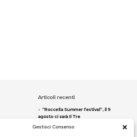
Articoli recenti
“Roccella Summer festival”, il 9
agosto ci sarà Il Tre
Gestisci Consenso
“Armonie d’arte” attende Joey
Calderazzo