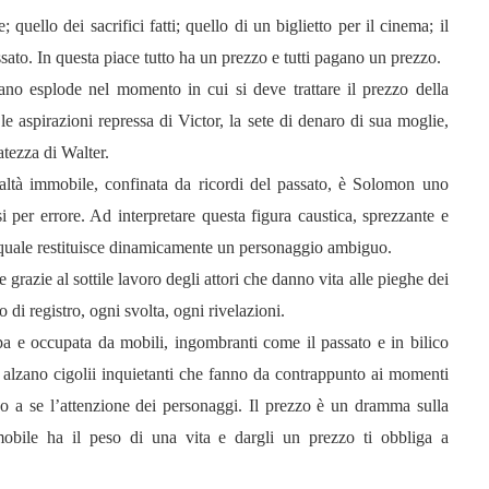
quello dei sacrifici fatti; quello di un biglietto per il cinema; il
sato. In questa piace tutto ha un prezzo e tutti pagano un prezzo.
ntano esplode nel momento in cui si deve trattare il prezzo della
 le aspirazioni repressa di Victor, la sete di denaro di sua moglie,
atezza di Walter.
altà immobile, confinata da ricordi del passato, è Solomon uno
i per errore. Ad interpretare questa figura caustica, sprezzante e
l quale restituisce dinamicamente un personaggio ambiguo.
grazie al sottile lavoro degli attori che danno vita alle pieghe dei
 di registro, ogni svolta, ogni rivelazioni.
a e occupata da mobili, ingombranti come il passato e in bilico
i alzano cigolii inquietanti che fanno da contrappunto ai momenti
ano a se l’attenzione dei personaggi. Il prezzo è un dramma sulla
mobile ha il peso di una vita e dargli un prezzo ti obbliga a