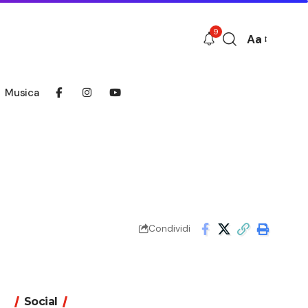
9
Aa
Font
Resizer
Musica
Condividi
Social