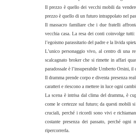
Il prezzo è quello dei vecchi mobili da vendere; 
prezzo è quello di un futuro intrappolato nel pas
Il massacro familiare che i due fratelli affro
vecchia casa. La resa dei conti coinvolge tutti:
l’egoismo parassitario del padre e la livida spiet
L’unico personaggio vivo, al centro di una re
scalcagnato broker che si rimette in affari quas
paradossale è l’insuperabile Umberto Orsini, i
Il dramma prende corpo e diventa presenza reale 
caratteri e riescono a mettere in luce ogni cambio
La scena è intrisa dal clima del dramma, è cup
come le certezze sul futuro; da questi mobili s
cruciali, perché i ricordi sono vivi e richiam
costante presenza dei passato, perché ogni 
ripercorrerla.