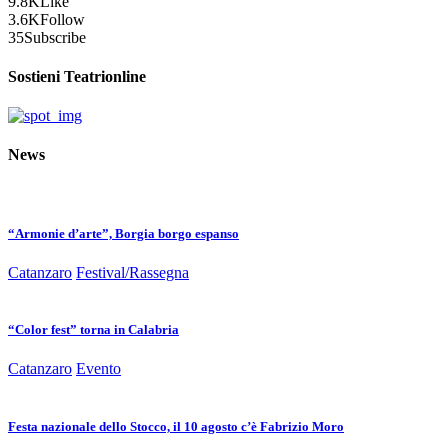
9.8K
Like
3.6K
Follow
35
Subscribe
Sostieni Teatrionline
News
“Armonie d’arte”, Borgia borgo espanso
Catanzaro
Festival/Rassegna
“Color fest” torna in Calabria
Catanzaro
Evento
Festa nazionale dello Stocco, il 10 agosto c’è Fabrizio Moro