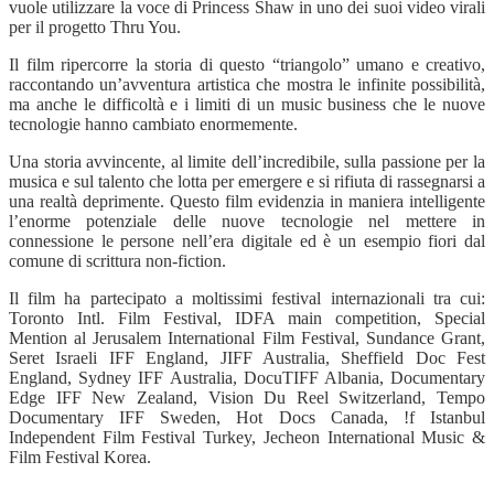
vuole utilizzare la voce di Princess Shaw in uno dei suoi video virali
per il progetto Thru You.
Il film ripercorre la storia di questo “triangolo” umano e creativo,
raccontando un’avventura artistica che mostra le infinite possibilità,
ma anche le difficoltà e i limiti di un music business che le nuove
tecnologie hanno cambiato enormemente.
Una storia avvincente, al limite dell’incredibile, sulla passione per la
musica e sul talento che lotta per emergere e si rifiuta di rassegnarsi a
una realtà deprimente. Questo film evidenzia in maniera intelligente
l’enorme potenziale delle nuove tecnologie nel mettere in
connessione le persone nell’era digitale ed è un esempio fiori dal
comune di scrittura non-fiction.
Il film ha partecipato a moltissimi festival internazionali tra cui:
Toronto Intl.
Film Festival, IDFA main competition, Special
Mention al Jerusalem International Film Festival, Sundance Grant,
Seret Israeli IFF England, JIFF Australia, Sheffield Doc Fest
England, Sydney IFF Australia, DocuTIFF Albania, Documentary
Edge IFF New Zealand, Vision Du Reel Switzerland, Tempo
Documentary IFF Sweden, Hot Docs Canada, !f Istanbul
Independent Film Festival Turkey, Jecheon International Music &
Film Festival Korea.