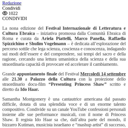
Redazione
Condividi
1022
CONDIVIDI
La nona edizione del
Festival Internazionale di Letteratura e
Cultura Ebraica
– iniziativa promossa dalla Comunità Ebraica di
Roma e curata da
Ariela Piattelli, Marco Panella, Raffaella
Spizzichino e Shulim Vogelmann
– è dedicata all’esplorazione del
percorso sottile che lega scienza, coscienza e conoscenza, indagando
sui modi dell’essere e del comprendere, sui tempi del sacro e della
ragione, cercando una lettura umanistica della scienza e della sua
straordinaria capacità di provocare ed accelerare il cambiamento.
Grande
appuntamento finale
del Festival
Mercoledì 14 settembre
alle
21.30
a
Palazzo della Cultura
con la proiezione dello
straordinario docu-film
“Presenting Princess Shaw”
scritto e
diretto da
Ido Haar.
Samantha Montgomery è una cantautrice americana dal passato
difficile, dotata di una splendida voce e di un enorme talento
compositivo. Condivide su un canale YouTube confessioni personali
insieme alle sue performance musicali, con il nome di Princess
Shaw. Il regista Ido Haar sa che, dall’altra parte del mondo, il
bizzarro Kutiman, musicista israeliano e “mashup artist” di successo,