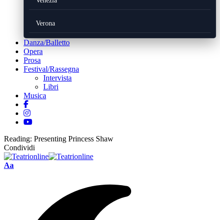
Venezia
Verona
Danza/Balletto
Opera
Prosa
Festival/Rassegna
Intervista
Libri
Musica
Reading:
Presenting Princess Shaw
Condividi
Font
Aa
Resizer