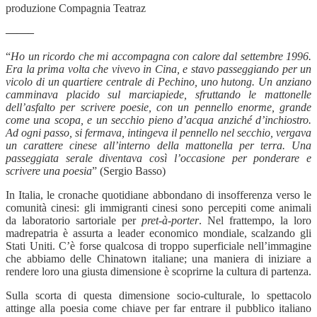
produzione Compagnia Teatraz
——–
“
Ho un ricordo che mi accompagna con calore dal settembre 1996.
Era la prima volta che vivevo in Cina, e stavo passeggiando per un
vicolo di un quartiere centrale di Pechino, uno hutong. Un anziano
camminava placido sul marciapiede, sfruttando le mattonelle
dell’asfalto per scrivere poesie, con un pennello enorme, grande
come una scopa, e un secchio pieno d’acqua anziché d’inchiostro.
Ad ogni passo, si fermava, intingeva il pennello nel secchio, vergava
un carattere cinese all’interno della mattonella per terra. Una
passeggiata serale diventava così l’occasione per ponderare e
scrivere una poesia
” (Sergio Basso)
In Italia, le cronache quotidiane abbondano di insofferenza verso le
comunità cinesi: gli immigranti cinesi sono percepiti come animali
da laboratorio sartoriale per
pret-à-porter
. Nel frattempo, la loro
madrepatria è assurta a leader economico mondiale, scalzando gli
Stati Uniti. C’è forse qualcosa di troppo superficiale nell’immagine
che abbiamo delle Chinatown italiane; una maniera di iniziare a
rendere loro una giusta dimensione è scoprirne la cultura di partenza.
Sulla scorta di questa dimensione socio-culturale, lo spettacolo
attinge alla poesia come chiave per far entrare il pubblico italiano