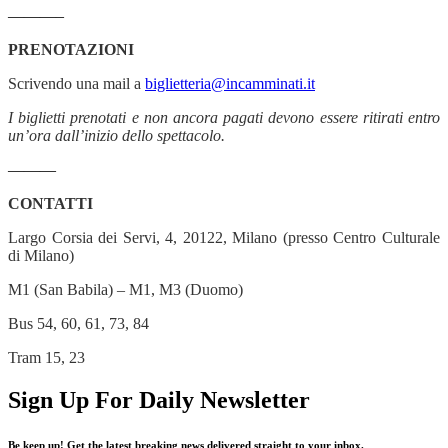
———–
PRENOTAZIONI
Scrivendo una mail a
biglietteria@incamminati.it
I biglietti prenotati e non ancora pagati devono essere ritirati entro
un’ora dall’inizio dello spettacolo.
———
CONTATTI
Largo Corsia dei Servi, 4, 20122, Milano (presso Centro Culturale
di Milano)
M1 (San Babila) – M1, M3 (Duomo)
Bus 54, 60, 61, 73, 84
Tram 15, 23
Sign Up For Daily Newsletter
Be keep up! Get the latest breaking news delivered straight to your inbox.