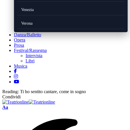
Venezia
Verona
Danza/Balletto
Opera
Prosa
Festival/Rassegna
Intervista
Libri
Musica
Reading:
Ti ho sentito cantare, come in sogno
Condividi
Font
Aa
Resizer