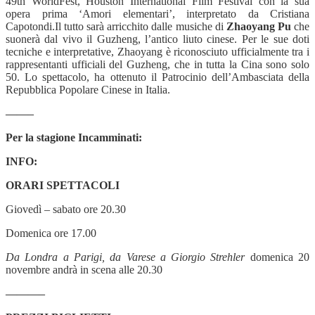
49th WorldFest, Houston International Film Festival con la sua
opera prima ‘Amori elementari’, interpretato da Cristiana
Capotondi.Il tutto sarà arricchito dalle musiche di
Zhaoyang Pu
che
suonerà dal vivo il Guzheng, l’antico liuto cinese. Per le sue doti
tecniche e interpretative, Zhaoyang è riconosciuto ufficialmente tra i
rappresentanti ufficiali del Guzheng, che in tutta la Cina sono solo
50. Lo spettacolo, ha ottenuto il Patrocinio dell’Ambasciata della
Repubblica Popolare Cinese in Italia.
——–
Per la stagione Incamminati:
INFO:
ORARI SPETTACOLI
Giovedì – sabato ore 20.30
Domenica ore 17.00
Da Londra a Parigi, da Varese a Giorgio Strehler
domenica 20
novembre andrà in scena alle 20.30
———–