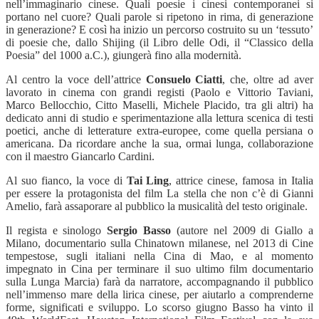
nell’immaginario cinese. Quali poesie i cinesi contemporanei si
portano nel cuore? Quali parole si ripetono in rima, di generazione
in generazione? E così ha inizio un percorso costruito su un ‘tessuto’
di poesie che, dallo Shijing (il Libro delle Odi, il “Classico della
Poesia” del 1000 a.C.), giungerà fino alla modernità.
Al centro la voce dell’attrice
Consuelo Ciatti
, che, oltre ad aver
lavorato in cinema con grandi registi (Paolo e Vittorio Taviani,
Marco Bellocchio, Citto Maselli, Michele Placido, tra gli altri) ha
dedicato anni di studio e sperimentazione alla lettura scenica di testi
poetici, anche di letterature extra-europee, come quella persiana o
americana. Da ricordare anche la sua, ormai lunga, collaborazione
con il maestro Giancarlo Cardini.
Al suo fianco, la voce di
Tai Ling
, attrice cinese, famosa in Italia
per essere la protagonista del film La stella che non c’è di Gianni
Amelio, farà assaporare al pubblico la musicalità del testo originale.
Il regista e sinologo
Sergio Basso
(autore nel 2009 di Giallo a
Milano, documentario sulla Chinatown milanese, nel 2013 di Cine
tempestose, sugli italiani nella Cina di Mao, e al momento
impegnato in Cina per terminare il suo ultimo film documentario
sulla Lunga Marcia) farà da narratore, accompagnando il pubblico
nell’immenso mare della lirica cinese, per aiutarlo a comprenderne
forme, significati e sviluppo. Lo scorso giugno Basso ha vinto il