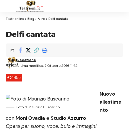
Aa
Font
Resizer
Teatrionline
>
Blog
>
Altro
>
Delfi cantata
Delfi cantata
Redazione
Ultima modifica: 7 Ottobre 2016 11:42
1455
Nuovo
allestime
Foto di Maurizio Buscarino
nto
con
Moni Ovadia
e
Studio Azzurro
Opera per suono, voce, buio e immagini