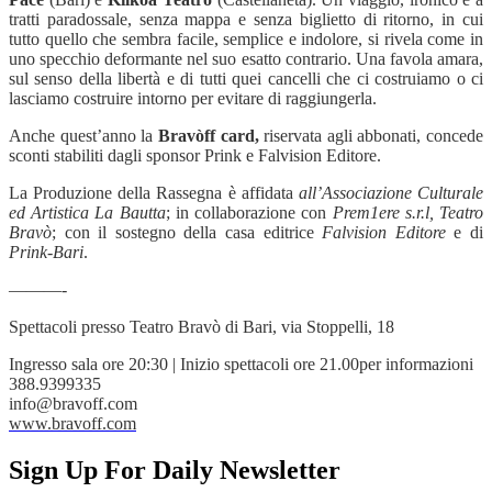
tratti paradossale, senza mappa e senza biglietto di ritorno, in cui
tutto quello che sembra facile, semplice e indolore, si rivela come in
uno specchio deformante nel suo esatto contrario. Una favola amara,
sul senso della libertà e di tutti quei cancelli che ci costruiamo o ci
lasciamo costruire intorno per evitare di raggiungerla.
Anche quest’anno la
Bravòff card,
riservata agli abbonati, concede
sconti stabiliti dagli sponsor Prink e Falvision Editore.
La Produzione della Rassegna è affidata
all’Associazione Culturale
ed Artistica
La Bautta
; in collaborazione con
Prem1ere s.r.l,
Teatro
Bravò
; con il sostegno della casa editrice
Falvision Editore
e di
Prink-Bari
.
———-
Spettacoli presso Teatro Bravò di Bari, via Stoppelli, 18
Ingresso sala ore 20:30 | Inizio spettacoli ore 21.00
per informazioni
388.9399335
info@bravoff.com
www.bravoff.com
Sign Up For Daily Newsletter