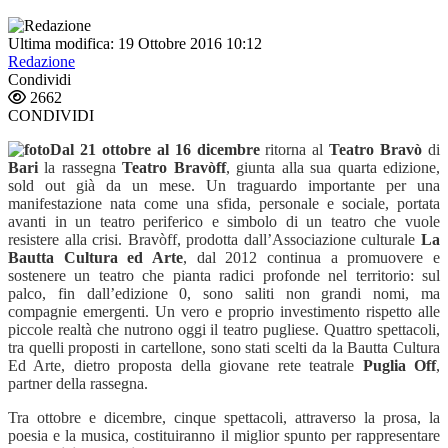
Ultima modifica: 19 Ottobre 2016 10:12
Redazione
Condividi
2662
CONDIVIDI
Dal 21 ottobre al 16 dicembre
ritorna al
Teatro Bravò
di
Bari
la rassegna
Teatro Bravòff
, giunta alla sua quarta edizione,
sold out già da un mese. Un traguardo importante per una
manifestazione nata come una sfida, personale e sociale, portata
avanti in un teatro periferico e simbolo di un teatro che vuole
resistere alla crisi.
Bravòff, prodotta dall’Associazione culturale
La
Bautta Cultura ed Arte
, dal 2012 continua a promuovere e
sostenere un teatro che pianta radici profonde nel territorio: sul
palco, fin dall’edizione 0, sono saliti non grandi nomi, ma
compagnie emergenti. U
n vero e proprio investimento rispetto alle
piccole realtà che nutrono oggi il teatro pugliese. Quattro spettacoli,
tra quelli proposti in cartellone, sono stati
scelti da la
Bautta Cultura
Ed Arte
,
dietro proposta della giovane rete teatrale
Puglia Off
,
partner della rassegna.
Tra ottobre e dicembre, cinque spettacoli, attraverso la prosa, la
poesia e la musica, costituiranno il miglior spunto per rappresentare