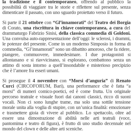
la tradizione e il contemporaneo
, offrendo al pubblico la
possibilità di viaggiare tra le storie e riflettere sul presente, senza
dimenticare il passato, con uno sguardo proiettato verso il futuro.
Si parte il
21
ottobre
con
“Gl’innamorati”
del
Teatro dei Borgia
di Corato,
una riscrittura in chiave contemporanea, a cura
del
drammaturgo Fabrizio Sinisi,
della classica commedia di Goldoni.
Una convulsa auto-rappresentazione dell’oggi: le sclerosi, i drammi,
le potenze del presente. Come in un moderno Simposio in forma di
commedia, “Gl’innamorati” sono un dibattito amoroso, che fa ridere,
piangere, commuovere, immedesimare. I due protagonisti si
allontanano e si riavvicinano, si esplorano, combattono senza un
attimo di sosta intorno a quell’insondabile e misterioso precipizio
che è l’amore fra esseri umani.
Si prosegue il
4 novembre
con
“Morsi d’anguria”
di
Renato
Curci
(CIRCOFORUM, Bari), una performance che è fatta “a
morsi” di numeri comico-poetici, ed è come frutta. Un originale
percorso teatrale e visuale fuori dai canoni classici, ricco di suoni
vocali. Non ci sono lunghe trame, ma solo una sottile tensione
morale unita alla voglia di stupire, con un’unica finalità: emozionare
e trasmettere gioia di vivere al pubblico. Lo spettacolo, oltre ad
essere una dimostrazione di abilità nelle arti teatrali (voce,
pantomima e teatro di figura), è frutto di uno studio decennale nel
mondo del clown e delle altre arti sceniche.