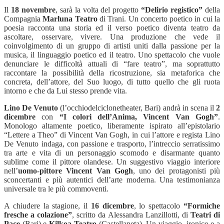
Il
18 novembre
, sarà la volta del progetto
“Delirio registico”
della
Compagnia
Marluna Teatro
di Trani. Un concerto poetico in cui la
poesia racconta una storia ed il verso poetico diventa teatro da
ascoltare, osservare, vivere. Una produzione che vede il
coinvolgimento di un gruppo di artisti uniti dalla passione per la
musica, il linguaggio poetico ed il teatro. Uno spettacolo che vuole
denunciare le difficoltà attuali di “fare teatro”, ma soprattutto
raccontare la possibilità della ricostruzione, sia metaforica che
concreta, dell’attore, del Suo luogo, di tutto quello che gli ruota
intorno e che da Lui stesso prende vita.
Lino De Venuto
(l’occhiodelciclonetheater, Bari)
andrà in scena il
2
dicembre
con
“I colori dell’Anima, Vincent Van Gogh”
.
Monologo altamente poetico, liberamente ispirato all’epistolario
“Lettere a Theo” di Vincent Van Gogh, in cui l’attore e regista Lino
De Venuto indaga, con passione e trasporto, l’intreccio serratissimo
tra arte e vita di un personaggio scomodo e disarmante quanto
sublime come il pittore olandese.
Un suggestivo viaggio interiore
nell’
uomo-pittore
Vincent Van Gogh
, uno dei protagonisti più
sconcertanti e più autentici dell’arte moderna.
Una testimonianza
universale tra le più commoventi
.
A chiudere la stagione, il
16 dicembre
, lo spettacolo
“Formiche
fresche a colazione”
, scritto da Alessandra Lanzillotti, di
Teatri di
Pace
(Bari) e
Kilkoa Teatro
(Castellaneta). Un viaggio, ironico e a