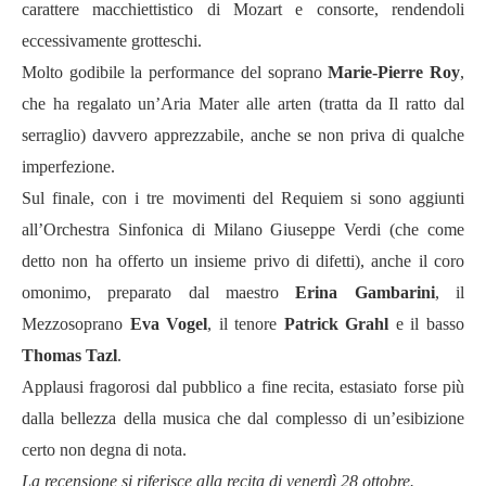
carattere macchiettistico di Mozart e consorte, rendendoli
eccessivamente grotteschi.
Molto godibile la performance del soprano
Marie-Pierre Roy
,
che ha regalato un’Aria Mater alle arten (tratta da Il ratto dal
serraglio) davvero apprezzabile, anche se non priva di qualche
imperfezione.
Sul finale, con i tre movimenti del Requiem si sono aggiunti
all’Orchestra Sinfonica di Milano Giuseppe Verdi (che come
detto non ha offerto un insieme privo di difetti), anche il coro
omonimo, preparato dal maestro
Erina Gambarini
, il
Mezzosoprano
Eva Vogel
, il tenore
Patrick Grahl
e il basso
Thomas Tazl
.
Applausi fragorosi dal pubblico a fine recita, estasiato forse più
dalla bellezza della musica che dal complesso di un’esibizione
certo non degna di nota.
La recensione si riferisce alla recita di venerdì 28 ottobre.