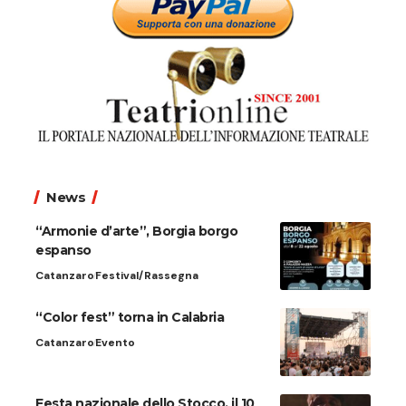
News
“Armonie d’arte”, Borgia borgo
espanso
Catanzaro
Festival/Rassegna
“Color fest” torna in Calabria
Catanzaro
Evento
Festa nazionale dello Stocco, il 10