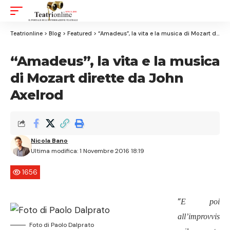
Aa
Font
Resizer
Teatrionline
>
Blog
>
Featured
>
“Amadeus”, la vita e la musica di Mozart dirette da John Axelrod
“Amadeus”, la vita e la musica
di Mozart dirette da John
Axelrod
Nicola Bano
Ultima modifica: 1 Novembre 2016 18:19
1656
“
E poi
all’improvvis
Foto di Paolo Dalprato