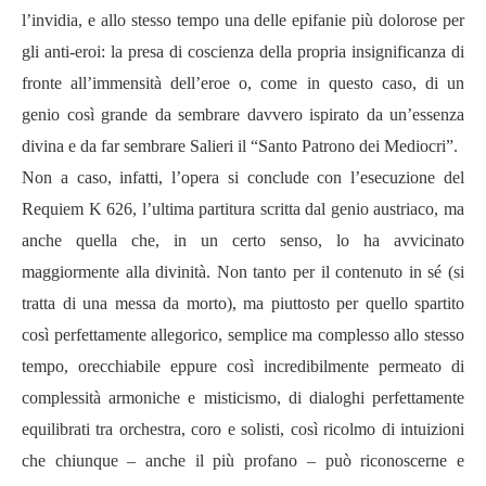
l’invidia, e allo stesso tempo una delle epifanie più dolorose per
gli anti-eroi: la presa di coscienza della propria insignificanza di
fronte all’immensità dell’eroe o, come in questo caso, di un
genio così grande da sembrare davvero ispirato da un’essenza
divina e da far sembrare Salieri il “Santo Patrono dei Mediocri”.
Non a caso, infatti, l’opera si conclude con l’esecuzione del
Requiem K 626, l’ultima partitura scritta dal genio austriaco, ma
anche quella che, in un certo senso, lo ha avvicinato
maggiormente alla divinità. Non tanto per il contenuto in sé (si
tratta di una messa da morto), ma piuttosto per quello spartito
così perfettamente allegorico, semplice ma complesso allo stesso
tempo, orecchiabile eppure così incredibilmente permeato di
complessità armoniche e misticismo, di dialoghi perfettamente
equilibrati tra orchestra, coro e solisti, così ricolmo di intuizioni
che chiunque – anche il più profano – può riconoscerne e