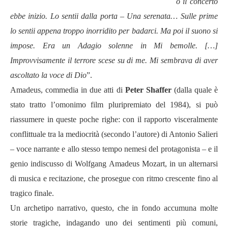
o il concerto
ebbe inizio. Lo sentii dalla porta – Una serenata… Sulle prime
lo sentii appena troppo inorridito per badarci. Ma poi il suono si
impose. Era un Adagio solenne in Mi bemolle. […]
Improvvisamente il terrore scese su di me. Mi sembrava di aver
ascoltato la voce di Dio
”.
Amadeus, commedia in due atti di
Peter Shaffer
(dalla quale è
stato tratto l’omonimo film pluripremiato del 1984), si può
riassumere in queste poche righe: con il rapporto visceralmente
conflittuale tra la mediocrità (secondo l’autore) di Antonio Salieri
– voce narrante e allo stesso tempo nemesi del protagonista – e il
genio indiscusso di Wolfgang Amadeus Mozart, in un alternarsi
di musica e recitazione, che prosegue con ritmo crescente fino al
tragico finale.
Un archetipo narrativo, questo, che in fondo accumuna molte
storie tragiche, indagando uno dei sentimenti più comuni,