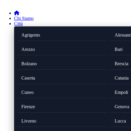
Chi Siamo
Città
Agrigento
Alessand
Arezzo
Bari
Bolzano
Brescia
Caserta
Catania
Cuneo
Empoli
Firenze
Genova
Livorno
Lucca