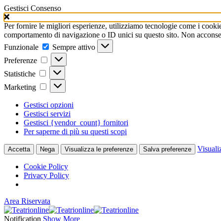
Gestisci Consenso
Per fornire le migliori esperienze, utilizziamo tecnologie come i cooki
comportamento di navigazione o ID unici su questo sito. Non acconsenti
Funzionale
Funzionale
Sempre attivo
Preferenze
Preferenze
Statistiche
Statistiche
Marketing
Marketing
Gestisci opzioni
Gestisci servizi
Gestisci {vendor_count} fornitori
Per saperne di più su questi scopi
Visuali
Accetta
Nega
Visualizza le preferenze
Salva preferenze
Cookie Policy
Privacy Policy
Area Riservata
Notification
Show More