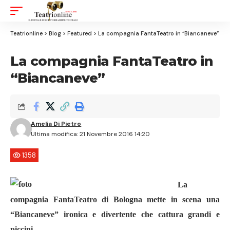
Aa
Font
Resizer
Teatrionline
>
Blog
>
Featured
>
La compagnia FantaTeatro in “Biancaneve”
La compagnia FantaTeatro in
“Biancaneve”
Amelia Di Pietro
Ultima modifica: 21 Novembre 2016 14:20
1358
La
compagnia FantaTeatro di Bologna mette in scena una
“Biancaneve” ironica e divertente che cattura grandi e
piccini