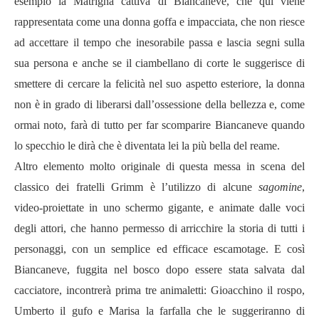
esempio la Matrigna cattiva di Biancaneve, che qui viene
rappresentata come una donna goffa e impacciata, che non riesce
ad accettare il tempo che inesorabile passa e lascia segni sulla
sua persona e anche se il ciambellano di corte le suggerisce di
smettere di cercare la felicità nel suo aspetto esteriore, la donna
non è in grado di liberarsi dall’ossessione della bellezza e, come
ormai noto, farà di tutto per far scomparire Biancaneve quando
lo specchio le dirà che è diventata lei la più bella del reame.
Altro elemento molto originale di questa messa in scena del
classico dei fratelli Grimm è l’utilizzo di alcune
sagomine
,
video-proiettate in uno schermo gigante, e animate dalle voci
degli attori, che hanno permesso di arricchire la storia di tutti i
personaggi, con un semplice ed efficace escamotage. E così
Biancaneve, fuggita nel bosco dopo essere stata salvata dal
cacciatore, incontrerà prima tre animaletti: Gioacchino il rospo,
Umberto il gufo e Marisa la farfalla che le suggeriranno di