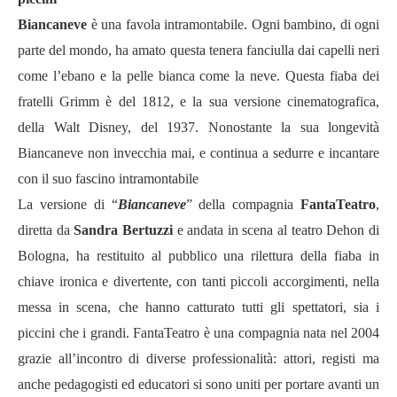
Biancaneve
è una favola intramontabile. Ogni bambino, di ogni
parte del mondo, ha amato questa tenera fanciulla dai capelli neri
come l’ebano e la pelle bianca come la neve. Questa fiaba dei
fratelli Grimm è del 1812, e la sua versione cinematografica,
della Walt Disney, del 1937. Nonostante la sua longevità
Biancaneve non invecchia mai, e continua a sedurre e incantare
con il suo fascino intramontabile
La versione di “
Biancaneve
” della compagnia
FantaTeatro
,
diretta da
Sandra Bertuzzi
e andata in scena al teatro Dehon di
Bologna, ha restituito al pubblico una rilettura della fiaba in
chiave ironica e divertente, con tanti piccoli accorgimenti, nella
messa in scena, che hanno catturato tutti gli spettatori, sia i
piccini che i grandi. FantaTeatro è una compagnia nata nel 2004
grazie all’incontro di diverse professionalità: attori, registi ma
anche pedagogisti ed educatori si sono uniti per portare avanti un