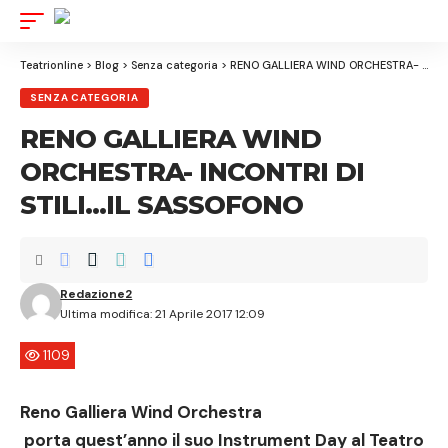
Aa
Font
Resize
Teatrionline
>
Blog
>
Senza categoria
>
RENO GALLIERA WIND ORCHESTRA- INCONTRI DI STILI…IL SASSOFONO
SENZA CATEGORIA
RENO GALLIERA WIND
ORCHESTRA- INCONTRI DI
STILI…IL SASSOFONO
Redazione2
Ultima modifica: 21 Aprile 2017 12:09
1109
Reno Galliera Wind Orchestra
porta quest’anno il suo
Instrument Day
al
Teatro