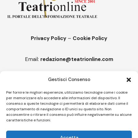
Privacy Policy
–
Cookie Policy
Email:
redazione@teatrionline.com
Articoli recenti
Gestisci Consenso
“Armonie d’arte”, Borgia borgo espanso
Per fornire le migliori esperienze, utilizziamo tecnologie come i cookie
per memorizzare e/o accedere alle informazioni del dispositivo. Il
“Color fest” torna in Calabria
consenso a queste tecnologie ci permetterà di elaborare dati come il
comportamento di navigazione o ID unici su questo sito. Non
acconsentire o ritirare il consenso può influire negativamente su alcune
caratteristiche e funzioni.
Follow US
Accetta