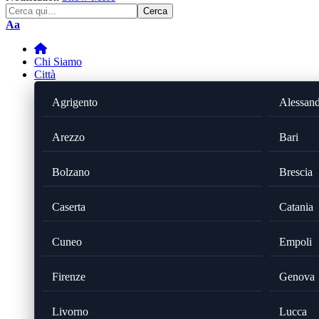
Font
Aa
Resizer
Chi Siamo
Città
Agrigento
Alessand
Arezzo
Bari
Bolzano
Brescia
Caserta
Catania
Cuneo
Empoli
Firenze
Genova
Livorno
Lucca