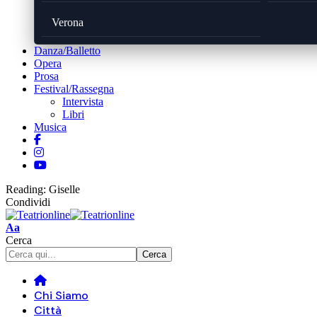
Verona
Danza/Balletto
Opera
Prosa
Festival/Rassegna
Intervista
Libri
Musica
Reading:
Giselle
Condividi
Font
Aa
Resizer
Cerca
Chi Siamo
Città