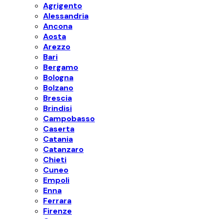
Agrigento
Alessandria
Ancona
Aosta
Arezzo
Bari
Bergamo
Bologna
Bolzano
Brescia
Brindisi
Campobasso
Caserta
Catania
Catanzaro
Chieti
Cuneo
Empoli
Enna
Ferrara
Firenze