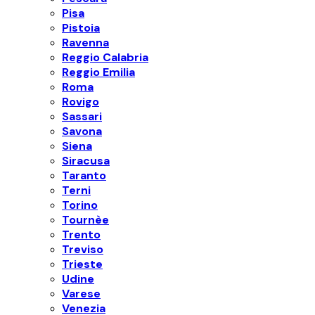
Pisa
Pistoia
Ravenna
Reggio Calabria
Reggio Emilia
Roma
Rovigo
Sassari
Savona
Siena
Siracusa
Taranto
Terni
Torino
Tournèe
Trento
Treviso
Trieste
Udine
Varese
Venezia