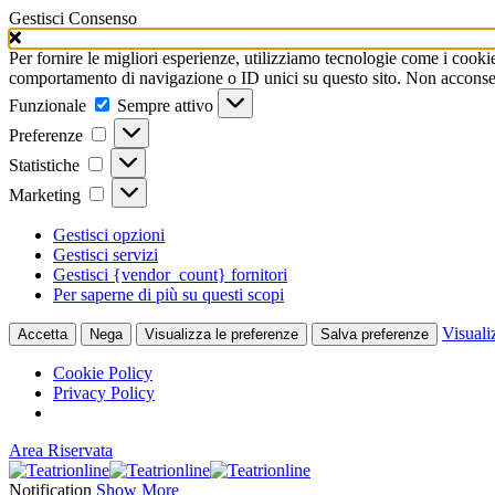
Gestisci Consenso
Per fornire le migliori esperienze, utilizziamo tecnologie come i cooki
comportamento di navigazione o ID unici su questo sito. Non acconsenti
Funzionale
Funzionale
Sempre attivo
Preferenze
Preferenze
Statistiche
Statistiche
Marketing
Marketing
Gestisci opzioni
Gestisci servizi
Gestisci {vendor_count} fornitori
Per saperne di più su questi scopi
Visuali
Accetta
Nega
Visualizza le preferenze
Salva preferenze
Cookie Policy
Privacy Policy
Area Riservata
Notification
Show More