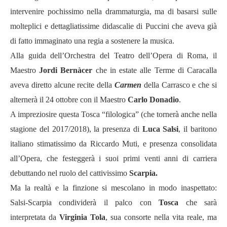
intervenire pochissimo nella drammaturgia, ma di basarsi sulle
molteplici e dettagliatissime didascalie di Puccini che aveva già
di fatto immaginato una regia a sostenere la musica.
Alla guida dell’Orchestra del Teatro dell’Opera di Roma, il
Maestro
Jordi Bern
à
cer
che in estate alle Terme di Caracalla
aveva diretto alcune recite della
Carmen
della Carrasco e che si
alternerà il 24 ottobre con il Maestro
Carlo Donadio
.
A impreziosire questa Tosca “filologica” (che tornerà anche nella
stagione del 2017/2018), la presenza di
Luca Salsi
, il baritono
italiano stimatissimo da Riccardo Muti, e presenza consolidata
all’Opera, che festeggerà i suoi primi venti anni di carriera
debuttando nel ruolo del cattivissimo
Scarpia.
Ma la realtà e la finzione si mescolano in modo inaspettato:
Salsi-Scarpia condividerà il palco con
Tosca
che sarà
interpretata da
Virginia Tola
, sua consorte nella vita reale, ma