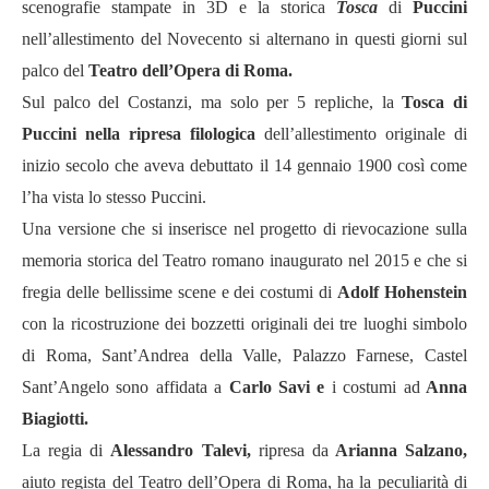
scenografie stampate in 3D e la storica
Tosca
di
Puccini
nell’allestimento del Novecento si alternano in questi giorni sul
palco del
Teatro dell’Opera di Roma.
Sul palco del Costanzi, ma solo per 5 repliche,
la
Tosca di
Puccini nella ripresa filologica
dell’allestimento originale di
inizio secolo che aveva debuttato il 14 gennaio 1900 così come
l’ha vista lo stesso Puccini.
Una versione che si inserisce nel progetto di rievocazione sulla
memoria storica del Teatro romano inaugurato nel 2015 e che si
fregia delle bellissime scene e dei costumi di
Adolf Hohenstein
con la ricostruzione dei bozzetti originali dei tre luoghi simbolo
di Roma, Sant
’
Andrea della Valle, Palazzo Farnese, Castel
Sant
’
Angelo sono affidata a
Carlo Savi e
i costumi ad
Anna
Biagiotti.
La regia di
Alessandro Talevi,
ripresa da
Arianna Salzano,
aiuto regista del Teatro dell
’
Opera di Roma, ha la peculiarità di