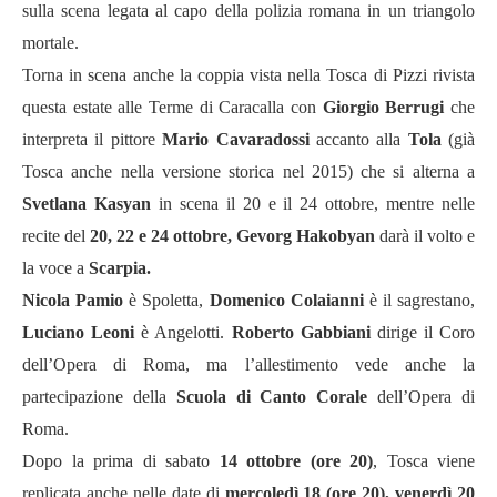
sulla scena legata al capo della polizia romana in un triangolo
mortale.
Torna in scena anche la coppia vista nella Tosca di Pizzi rivista
questa estate alle Terme di Caracalla con
Giorgio Berrugi
che
interpreta il pittore
Mario
Cavaradossi
accanto alla
Tola
(già
Tosca anche nella versione storica nel 2015) che si alterna a
Svetlana Kasyan
in scena il
20
e il 24 ottobre, mentre nelle
recite del
20, 22
e 24 ottobre,
Gevorg Hakobyan
darà il volto e
la voce a
Scarpia.
Nicola Pamio
è Spoletta,
Domenico Colaianni
è il
sagrestan
o,
Luciano Leoni
è Angelotti.
Roberto Gabbiani
dirige il Coro
dell
’
Opera di Roma, ma l’allestimento vede anche la
partecipazione della
Scuola di Canto Corale
dell
’
Opera di
Roma.
Dopo la prima di sabato
14 ottobre (ore 20)
, Tosca viene
replicata anche nelle date di
mercoledì 18 (ore 20), venerdì 20