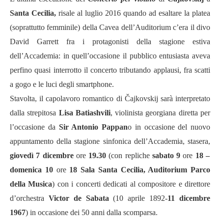
Santa Cecilia,
risale al luglio 2016 quando ad esaltare la platea
(soprattutto femminile) della Cavea dell’Auditorium c’era il divo
David Garrett fra i protagonisti della stagione estiva
dell’Accademia: in quell’occasione il pubblico entusiasta aveva
perfino quasi interrotto il concerto tributando applausi, fra scatti
a gogo e le luci degli smartphone.
Stavolta, il capolavoro romantico di
Čajkovskij
sarà interpretato
dalla strepitosa
Lisa Batiashvili
, violinista georgiana diretta per
l’occasione da
Sir Antonio Pappan
o in occasione del nuovo
appuntamento della stagione sinfonica dell’Accademia, stasera,
giovedì 7 dicembre
ore
19.30
(
con repliche
sabato 9
ore
18 –
domenica 10
ore
18 Sala Santa Cecilia, Auditorium Parco
della Musica
)
con i concerti dedicati
al compositore e direttore
d
’
orchestra
Victor de Sabata
(10 aprile 1892-
11 dicembre
1967
) in occasione dei 50 anni dalla scomparsa.