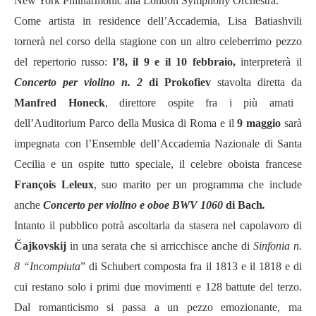
New York Philharmonic
alla London Symphony Orchestra.
Come artista in residence dell’Accademia, Lisa Batiashvili
tornerà nel corso della stagione con un altro celeberrimo pezzo
del repertorio russo:
l’8, il 9 e il 10 febbraio,
interpreterà il
Concerto per violino n. 2
di Prokofiev
stavolta diretta da
Manfred Honeck
, direttore ospite fra i più amati
dell’Auditorium Parco della Musica di Roma e il
9 maggio
sarà
impegnata con l’Ensemble dell’Accademia Nazionale di Santa
Cecilia e un ospite tutto speciale, il celebre oboista francese
François Leleux
, suo marito per un programma che include
anche
Concerto per violino e oboe BWV 1060
di Bach
.
Intanto il pubblico potrà ascoltarla da stasera nel capolavoro di
Čajkovskij
in una serata che si arricchisce anche di
Sinfonia n.
8 “Incompiuta
” di Schubert composta fra il 1813 e il 1818 e di
cui restano solo i primi due movimenti e 128 battute del terzo.
Dal romanticismo si passa a un pezzo emozionante, ma