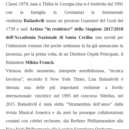
Classe 1979, nata a Tbilisi in Georgia (ma si è trasferita dal 1991
con la famiglia in Germania) la fenomenale
violinista
Batiashvili
suona un prezioso Guarnieri del Gesù del
1739 e
sar
à
Artista “in residence” della Stagione 2017/2018
dell’Accademia Nazionale di Santa Cecilia:
una novità per
l’istituzione romana che poche settimana fa ha già annunciato la
presenza, per la prima volta, di un Direttore Ospite Principale, il
finlandese
Mikko Franck
.
Virtuosa dello strumento, interprete sensibilissima, “tecnica
favolosa”, secondo il
New York Times
, Lisa
Batiashvili
è
ritenuta una delle più importanti violiniste a livello
internazionale: vincitrice nel 1995 del concorso Sibelius, nel
2015 Batiashvili
è stata eletta
“
Strumentista dell
’
anno
”
dalla
rivista Musical America e da anni ha prosegue collaborazioni
costanti con celebri orchestre,
dai
Berliner Philharmoniker
alla