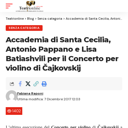
Aa
Font
Resizer
Teatrionline
>
Blog
>
Senza categoria
>
Accademia di Santa Cecilia, Antonio Pappano e Lisa Batiashvili per il Concerto per violino di Čajkovskij
SENZA CATEGORIA
Accademia di Santa Cecilia,
Antonio Pappano e Lisa
Batiashvili per il Concerto per
violino di Čajkovskij
Fabiana Raponi
Ultima modifica: 7 Dicembre 2017 12:03
1402
L’ultima esecuzione del
Concerto per violino
di
Čajkovskij
a