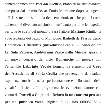
contemporaneo con
Voci dal Silenzio
, brano di musica assoluta,
composta dal premio Oscar Ennio Morricone dopo la tragedia
dell’11 settembre sull’onda delle emozioni, ma che poi nel corso
del tempo è diventato un simbolo, un “canto per tutte le tragedie,
per tutte le stragi del mondo”. Sarà l’attore
Mariano Rigillo,
la
voce recitante del pezzo di Morricone.
Biglietti
da 19 a 52 Euro.
Domenica 11 dicembre
(
introduzione
ore
11.30, concerto
ore
12
,
Sala Petrassi
,
Auditorium Parco della Musica
) spazio a
un nuovo concerto del ciclo
Domeniche in musica
con
l’ensemble
Labirinto Vocale
formato da elementi del
Coro
dell’Accademia di Santa Cecilia
che provengono da svariate
esperienze musicali, nella sperimentazione e nello studio della
vocalità d’insieme. In programma le evoluzioni canore che
vanno da
Purcell a
Copland a
Britten in un concerto pensato
per un pubblico vasto.
Biglietti € 12. Info 068082058 –