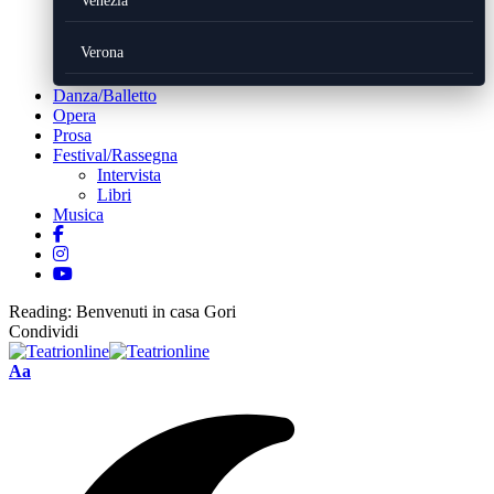
Venezia
Verona
Danza/Balletto
Opera
Prosa
Festival/Rassegna
Intervista
Libri
Musica
Reading:
Benvenuti in casa Gori
Condividi
Font
Aa
Resizer