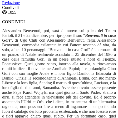
Redazione
Condividi
1055
CONDIVIDI
Alessandro Benvenuti, poi, sarà di nuovo sul palco del Teatro
Parioli, il 21 e 22 dicembre, per riproporre il suo “
Benvenuti in casa
Gori
”, di Ugo Chiti con Alessandro Benvenuti, regia Alessandro
Benvenuti, commedia esilarante in cui l’attore toscano dà vita, da
solo, a ben 10 personaggi. “Benvenuti in casa Gori” è la cronaca di
un pranzo di Natale realmente accaduto il 25 dicembre del 1986 a
casa della famiglia Gori, in un paese situato a nord di Firenze,
Pontassieve. Quel giorno santo, intorno alla tavola, si ritrovarono
riuniti in dieci: il novantenne Annibale Papini; il capofamiglia Gino
Gori con sua moglie Adele e il loro figlio Danilo; la fidanzata di
Danilo, Cinzia; la secondogenita di Annibale, Bruna, con suo marito
Libero e la loro figlia, Sandra; il marito di quest’ultima, Luciano, e la
loro figlia di due anni, Samantha. Avrebbe dovuto essere presente
anche Papa Karol Wojtyla, ma quel giorno il Santo Padre, strano a
dirsi, si fece attendere in televisione più del dovuto. Ed è proprio
aspettando l’Urbi et Orbi che i dieci, in mancanza di un’alternativa
ragionata, non possono fare a meno di ingannare il tempo tirando
fuori il catalogo dei loro problemi esistenziali; e che non fossero rose
e fiori apparve chiaro quasi subito. Per un fortunato caso, quel