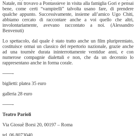
Natale, mi trovavo a Pontassieve in visita alla famiglia Gori e pensai
bene, come certi “vampirelli” talvolta usano fare, di prendere
qualche appunto. Successivamente, insieme all’amico Ugo Chiti,
abbiamo cercato di raccontare anche a voi quello che altri,
involontariamente, avevano raccontato a noi. (Alessandro
Benvenuti)
Lo spettacolo, dal quale è stato tratto anche un film pluripremiato,
costituisce ormai un classico del repertorio nazionale, grazie anche
ad una tournèe durata ininterrottamente ventidue anni, e con
numerose compagnie dialettali e non, che da un decennio lo
rappresentano anche in forma corale.
——-
biglietti: platea 35 euro
galleria 28 euro
——-
Teatro Parioli
Via Giosuè Borsi 20, 00197 – Roma
tel. 06 8073040