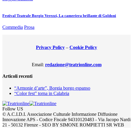
Festival Teatrale Borgio Verezzi, La cameriera brillante di Goldoni
Commedia
Prosa
Privacy Policy
–
Cookie Policy
Email:
redazione@teatrionline.com
Articoli recenti
“Armonie d’arte”, Borgia borgo espanso
“Color fest” torna in Calabria
Follow US
© A.C.I.D.I. Associazione Culturale Informazione Diffusione
Innovazione APS - Codice Fiscale 94310120483 - Via Jacopo Nardi
21 - 50132 Firenze - SEO BY SIMONE ROMPIETTI SR WEB