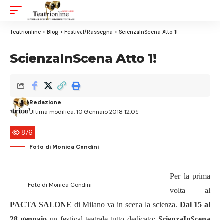
Aa
Font
Resizer
Teatrionline
>
Blog
>
Festival/Rassegna
>
ScienzaInScena Atto 1!
ScienzaInScena Atto 1!
Redazione
Ultima modifica: 10 Gennaio 2018 12:09
876
Foto di Monica Condini
Per la prima
Foto di Monica Condini
volta al
PACTA SALONE
di Milano va in scena la scienza.
Dal 15 al
28 gennaio
un festival teatrale tutto dedicato:
ScienzaInScena