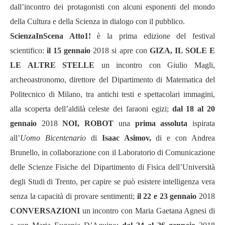
dall’incontro dei protagonisti con alcuni esponenti del mondo
della Cultura e della Scienza in dialogo con il pubblico.
ScienzaInScena Atto1!
è la prima edizione del festival
scientifico:
il 15 gennaio
2018 si apre con
GIZA, IL SOLE E
LE ALTRE STELLE
un incontro con Giulio Magli,
archeoastronomo, direttore del Dipartimento di Matematica del
Politecnico di Milano, tra antichi testi e spettacolari immagini,
alla scoperta dell’aldilà celeste dei faraoni egizi;
dal 18 al 20
gennaio
2018
NOI, ROBOT
una
prima assoluta
ispirata
all’
Uomo Bicentenario
di
Isaac Asimov,
di e con Andrea
Brunello, in collaborazione con il Laboratorio di Comunicazione
delle Scienze Fisiche del Dipartimento di Fisica dell’Università
degli Studi di Trento, per capire se può esistere intelligenza vera
senza la capacità di provare sentimenti;
il 22 e 23 gennaio
2018
CONVERSAZIONI
un incontro con Maria Gaetana Agnesi
di