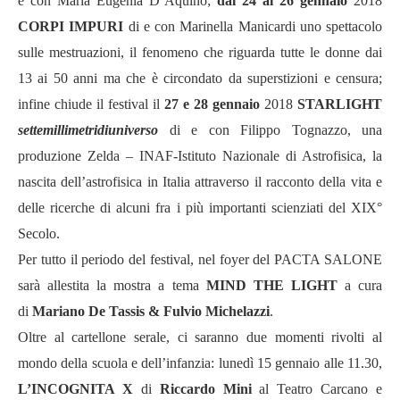
e con Maria Eugenia D’Aquino;
dal 24 al 26 gennaio
2018
CORPI IMPURI
di e con Marinella Manicardi uno spettacolo
sulle mestruazioni, il fenomeno che riguarda tutte le donne dai
13 ai 50 anni ma che è circondato da superstizioni e censura;
infine chiude il festival il
27 e 28 gennaio
2018
STARLIGHT
settemillimetridiuniverso
di e con Filippo Tognazzo, una
produzione Zelda – INAF-Istituto Nazionale di Astrofisica, la
nascita dell’astrofisica in Italia attraverso il racconto della vita e
delle ricerche di alcuni fra i più importanti scienziati del XIX°
Secolo.
Per tutto il periodo del festival, nel foyer del PACTA SALONE
sarà allestita la mostra a tema
MIND THE LIGHT
a cura
di
Mariano De Tassis & Fulvio Michelazzi
.
Oltre al cartellone serale, ci saranno due momenti rivolti al
mondo della scuola e dell’infanzia: lunedì 15 gennaio alle 11.30,
L’INCOGNITA X
di
Riccardo Mini
al Teatro Carcano e