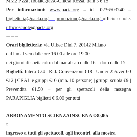
MM2 P.zza Abbiategrasso-Chiesa Rossa, tram 3 e 15
Per informazioni:
www.pacta.org
–
tel. 0236503740 –
biglietteria@pacta.org
–
promozione@pacta.org
ufficio scuole:
ufficioscuole@pacta.org
——–
Orari biglietteria:
via Ulisse Dini 7, 20142 Milano
dal lun al ven dalle ore 16.00 alle ore 19.00
nei giorni di spettacolo: dal mar al sab dalle 16 – dom dalle 15
Biglietti
: Intero €24 | Rid. Convenzioni €18 | Under 25/over 60
€12 | CRAL e gruppi €10 (min. 10 persone) | gruppi scuola €9 |
Prevendita €1,50 – per gli spettacoli della rassegna
PARAPIGLIA biglietti € 6,00 per tutti
——–
ABBONAMENTO SCIENZAINSCENA €30,00:
ingresso a tutti gli spettacoli, agli incontri, alla mostra