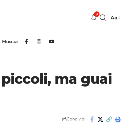
9
Aa
Font
Resizer
Musica
 piccoli, ma guai
Condividi