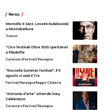
News
Montello è Jazz. Leszek Kułakowski
a Montebelluna
Treviso
“Cico festival! Oltre 1500 spettatori
a Filadelfia
Catanzaro
Festival/Rassegna
“Roccella Summer festival”, il 9
agosto ci sarà Il Tre
Festival/Rassegna
Reggio Calabria
“Armonie d’arte” attende Joey
Calderazzo
Catanzaro
Festival/Rassegna