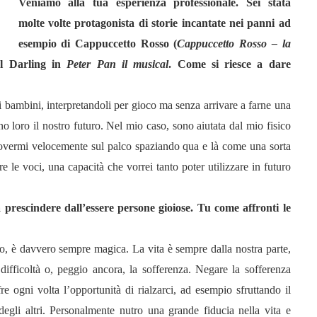
Veniamo alla tua esperienza professionale. Sei stata
molte volte protagonista di storie incantate nei panni ad
esempio di Cappuccetto Rosso (
Cappuccetto Rosso – la
el Darling in
Peter Pan il musical
. Come si riesce a dare
r i bambini, interpretandoli per gioco ma senza arrivare a farne una
 loro il nostro futuro. Nel mio caso, sono aiutata dal mio fisico
uovermi velocemente sul palco spaziando qua e là come una sorta
le voci, una capacità che vorrei tanto poter utilizzare in futuro
a prescindere dall’essere persone gioiose. Tu come affronti le
so, è davvero sempre magica. La vita è sempre dalla nostra parte,
ifficoltà o, peggio ancora, la sofferenza. Negare la sofferenza
re ogni volta l’opportunità di rialzarci, ad esempio sfruttando il
egli altri. Personalmente nutro una grande fiducia nella vita e