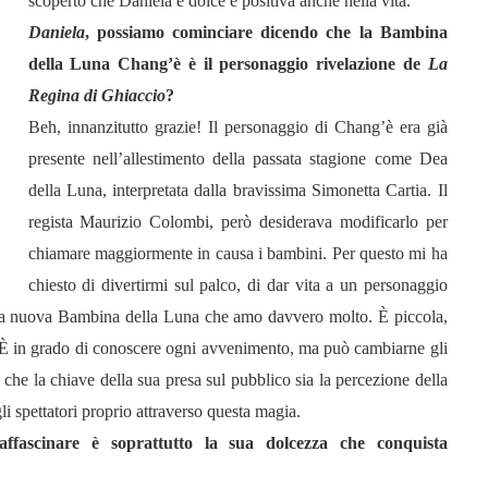
scoperto che Daniela è dolce e positiva anche nella vita.
Daniela
, possiamo cominciare dicendo che la Bambina
della Luna Chang’è è il personaggio rivelazione de
La
Regina di Ghiaccio
?
Beh, innanzitutto grazie! Il personaggio di Chang’è era già
presente nell’allestimento della passata stagione come Dea
della Luna, interpretata dalla bravissima Simonetta Cartia. Il
regista Maurizio Colombi, però desiderava modificarlo per
chiamare maggiormente in causa i bambini. Per questo mi ha
chiesto di divertirmi sul palco, di dar vita a un personaggio
 la nuova Bambina della Luna che amo davvero molto. È piccola,
 È in grado di conoscere ogni avvenimento, ma può cambiarne gli
 che la chiave della sua presa sul pubblico sia la percezione della
i spettatori proprio attraverso questa magia.
fascinare è soprattutto la sua dolcezza che conquista