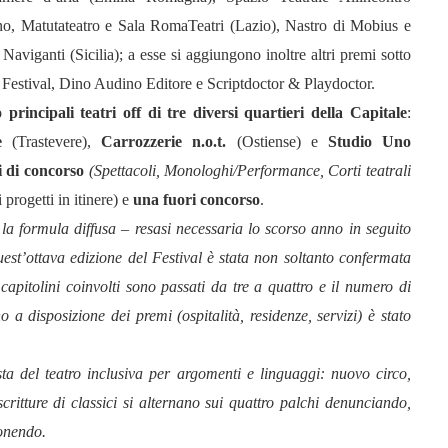
no, Matutateatro e Sala RomaTeatri (Lazio), Nastro di Mobius e
aviganti (Sicilia); a esse si aggiungono inoltre altri premi sotto
ge Festival, Dino Audino Editore e Scriptdoctor & Playdoctor.
principali teatri off di tre diversi quartieri della Capitale
:
e
(Trastevere),
Carrozzerie n.o.t.
(Ostiense) e
Studio Uno
i di concorso
(Spettacoli, Monologhi/Performance, Corti teatrali
 progetti in itinere) e
una fuori concorso
.
, la formula diffusa – resasi necessaria lo scorso anno in seguito
uest’ottava edizione del Festival è stata non soltanto confermata
apitolini coinvolti sono passati da tre a quattro e il numero di
no a disposizione dei premi (ospitalità, residenze, servizi) è stato
esta del teatro inclusiva per argomenti e linguaggi: nuovo circo,
scritture di classici si alternano sui quattro palchi denunciando,
onendo.