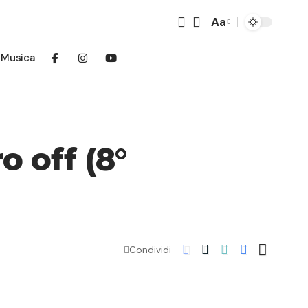
Aa
Font
Resizer
Musica
o off (8°
Condividi