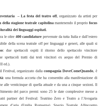
nventaria – La festa del teatro off
, organizzato da artisti per
 della stagione teatrale capitolina
mantenendo il proprio
focus
ralità dei linguaggi ospitati
.
ra le oltre
400 candidature
pervenute da tutta Italia e dall’estero
ile della scena teatrale off per linguaggi e generi, alle quali si
so
: due spettacoli ospiti il ritorno dello spettacolo vincitore
e spettacoli tratti dai testi vincitori ex aequo del Premio di
I ed.).
il Festival, organizzato dalla
compagnia DoveComeQuando
, è
ità
: una formula accorta che ha consentito alla manifestazione di
e alle venticinque di quella attuale e da una a cinque sezioni. Il
cchimento del parco premi: sono 25 le date complessive messe a
eatri partner del Festival: Teatrino Zero e Teatro a l’Avogaria
Camere d’aria (Emilia Romagna), Spazio Teatrale Allincontro