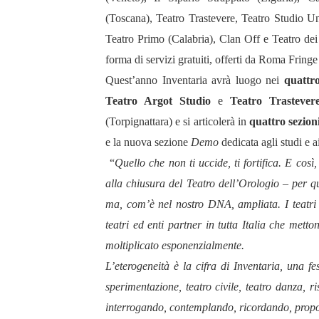
(Toscana), Teatro Trastevere, Teatro Studio U
Teatro Primo (Calabria), Clan Off e Teatro dei N
forma di servizi gratuiti, offerti da Roma Frin
Quest’anno Inventaria avrà luogo nei
quattro 
Teatro Argot Studio
e
Teatro Trastever
(Torpignattara) e si articolerà in
quattro sezion
e la nuova sezione
Demo
dedicata agli studi e ai
“
Quello che non ti uccide, ti fortifica. E così
alla chiusura del Teatro dell’Orologio – per q
ma, com’è nel nostro DNA, ampliata. I teatri c
teatri ed enti partner in tutta Italia che metto
moltiplicato esponenzialmente.
L’eterogeneità è la cifra di Inventaria, una f
sperimentazione, teatro civile, teatro danza, ri
interrogando, contemplando, ricordando, prop