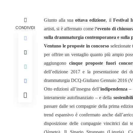
Giunto alla sua
ottava edizione
, il
Festival I
CONDIVIDI
artisti, si è affermato come l
‘evento di chiusura
sulla drammaturgia contemporanea e sulla plu
Ventuno le proposte in concorso
selezionate t
per offrire un ventaglio quanto più ampio possib
aggiungono
cinque proposte fuori concor
dell’edizione 2017 e la presentazione dei du
drammaturgia DCQ-Giuliano Gennaio 2016 (VI
Otto edizioni all’insegna dell’
indipendenza
– 
interamente autofinanziato – e della
sostenibil
passare dalle sei compagnie della prima edizion
trend espansivo è confermato anche dall’arri
disposizione delle compagnie vincitrici dai t
(Veneto), Il Sipario Strappato (Liguria), 