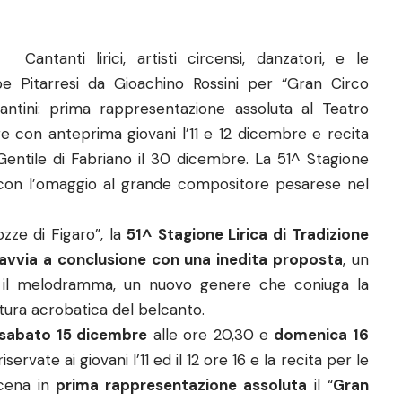
Cantanti lirici, artisti circensi, danzatori, e le
 Pitarresi da Gioachino Rossini per “Gran Circo
antini: prima rappresentazione assoluta al Teatro
bre con anteprima giovani l’11 e 12 dicembre e recita
o Gentile di Fabriano il 30 dicembre. La 51^ Stagione
e con l’omaggio al grande compositore pesarese nel
zze di Figaro”, la
51^ Stagione Lirica di Tradizione
i avvia a conclusione con una inedita proposta
, un
e il melodramma, un nuovo genere che coniuga la
ttura acrobatica del belcanto.
sabato 15 dicembre
alle ore 20,30 e
domenica 16
ervate ai giovani l’11 ed il 12 ore 16 e la recita per le
scena in
prima rappresentazione assoluta
il “
Gran