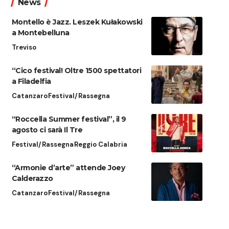
News
Montello è Jazz. Leszek Kułakowski
a Montebelluna
Treviso
“Cico festival! Oltre 1500 spettatori
a Filadelfia
Catanzaro
Festival/Rassegna
“Roccella Summer festival”, il 9
agosto ci sarà Il Tre
Festival/Rassegna
Reggio Calabria
“Armonie d’arte” attende Joey
Calderazzo
Catanzaro
Festival/Rassegna