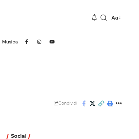
Aa
Font
Resizer
Musica
Condividi
Social