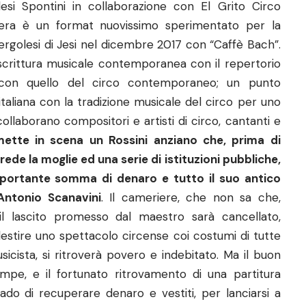
esi Spontini in collaborazione con El Grito Circo
pera è un format nuovissimo sperimentato per la
rgolesi di Jesi nel dicembre 2017 con “Caffè Bach”.
scrittura musicale contemporanea con il repertorio
ra con quello del circo contemporaneo; un punto
 italiana con la tradizione musicale del circo per uno
ollaborano compositori e artisti di circo, cantanti e
mette in scena un Rossini anziano che, prima di
de la moglie ed una serie di istituzioni pubbliche,
mportante somma di denaro e tutto il suo antico
Antonio Scanavini
. Il cameriere, che non sa che,
il lascito promesso dal maestro sarà cancellato,
llestire uno spettacolo circense coi costumi di tutte
sicista, si ritroverà povero e indebitato. Ma il buon
mpe, e il fortunato ritrovamento di una partitura
ado di recuperare denaro e vestiti, per lanciarsi a