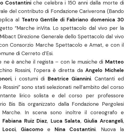
o Costantini
che celebra i 150 anni dalla morte di
vvale del contributo di Fondazione Cariverona (Bando
replica al
Teatro Gentile di Fabriano domenica 30
getto “Marche inVita. Lo spettacolo dal vivo per la
i Mibact Direzione Generale dello Spettacolo dal vivo
 con Consorzio Marche Spettacolo e Amat, e con il
mune di Cerreto d’Esi.
 ne è anche il regista – con le musiche di
Matteo
hino Rossini, l’opera è diretta da
Angelo Michele
onori
, i costumi di
Beatrice Giannini
. Cantanti ed
Rossini” sono stati selezionati nell’ambito del corso
ntante lirico solista e del corso per professore
rio Bis Bis organizzato dalla Fondazione Pergolesi
e Marche. In scena sono inoltre il coreografo e
ti
Fabiana Ruiz Diaz
,
Luca Salata
,
Giulia Arcangeli
,
 Locci
,
Giacomo
e
Nina Costantini
. Nuova la