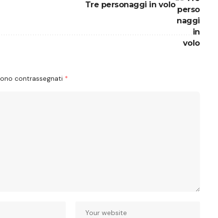
Tre personaggi in volo
 sono contrassegnati
*