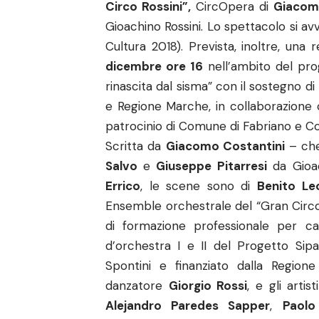
Circo Rossini”,
CircOpera di
Giacom
Gioachino Rossini. Lo spettacolo si a
Cultura 2018). Prevista, inoltre, una 
dicembre ore 16
nell’ambito del pro
rinascita dal sisma” con il sostegno d
e Regione Marche, in collaborazione
patrocinio di Comune di Fabriano e Co
Scritta da
Giacomo Costantini
– che
Salvo
e
Giuseppe Pitarresi
da Gioac
Errico
, le scene sono di
Benito Le
Ensemble orchestrale del “Gran Circo 
di formazione professionale per ca
d’orchestra I e II del Progetto Sipa
Spontini e finanziato dalla Region
danzatore
Giorgio Rossi
, e gli artis
Alejandro Paredes Sapper
,
Paolo