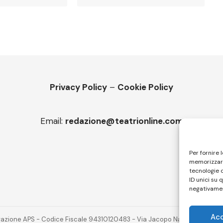
Privacy Policy
–
Cookie Policy
Email:
redazione@teatrionline.com
Per fornire 
memorizzare
tecnologie 
ID unici su 
negativamen
Ac
novazione APS - Codice Fiscale 94310120483 - Via Jacopo Nardi 21 - 501