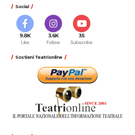
Social
9.8K
3.6K
35
Like
Follow
Subscribe
Sostieni Teatrionline