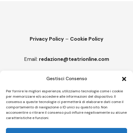
Privacy Policy
–
Cookie Policy
Email:
redazione@teatrionline.com
Articoli recenti
Gestisci Consenso
“Armonie d’arte”, Borgia borgo espanso
Per fornire le migliori esperienze, utilizziamo tecnologie come i cookie
per memorizzare e/o accedere alle informazioni del dispositivo. Il
“Color fest” torna in Calabria
consenso a queste tecnologie ci permetterà di elaborare dati come il
comportamento di navigazione o ID unici su questo sito. Non
acconsentire o ritirare il consenso può influire negativamente su alcune
caratteristiche e funzioni.
Follow US