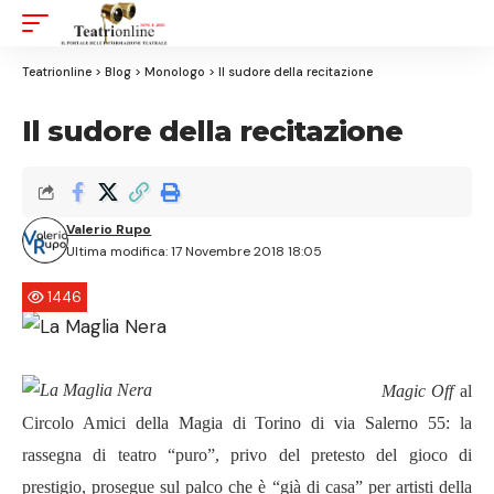
Aa
Font
Resizer
Teatrionline
>
Blog
>
Monologo
>
Il sudore della recitazione
Il sudore della recitazione
Valerio Rupo
Ultima modifica: 17 Novembre 2018 18:05
1446
Magic Off
al
Circolo Amici della Magia di Torino di via Salerno 55: la
rassegna di teatro “puro”, privo del pretesto del gioco di
prestigio, prosegue sul palco che è “già di casa” per artisti della