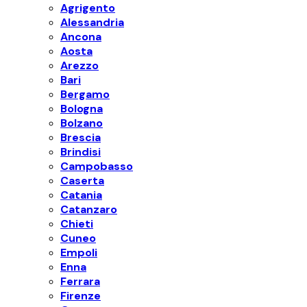
Agrigento
Alessandria
Ancona
Aosta
Arezzo
Bari
Bergamo
Bologna
Bolzano
Brescia
Brindisi
Campobasso
Caserta
Catania
Catanzaro
Chieti
Cuneo
Empoli
Enna
Ferrara
Firenze