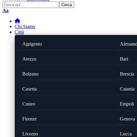
Font
Aa
Resizer
Chi Siamo
Città
Agrigento
Alessand
Arezzo
Bari
Bolzano
Brescia
Caserta
Catania
Cuneo
Empoli
Firenze
Genova
Livorno
Lucca