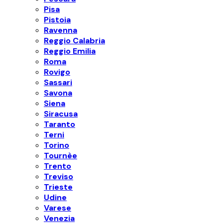
Pisa
Pistoia
Ravenna
Reggio Calabria
Reggio Emilia
Roma
Rovigo
Sassari
Savona
Siena
Siracusa
Taranto
Terni
Torino
Tournèe
Trento
Treviso
Trieste
Udine
Varese
Venezia