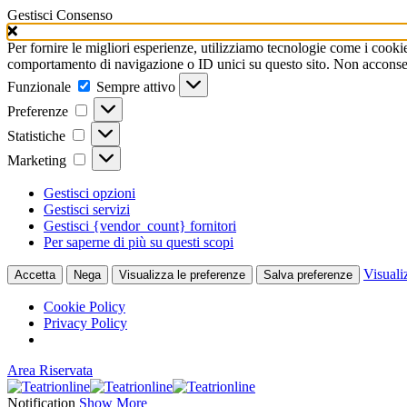
Gestisci Consenso
Per fornire le migliori esperienze, utilizziamo tecnologie come i cooki
comportamento di navigazione o ID unici su questo sito. Non acconsenti
Funzionale
Funzionale
Sempre attivo
Preferenze
Preferenze
Statistiche
Statistiche
Marketing
Marketing
Gestisci opzioni
Gestisci servizi
Gestisci {vendor_count} fornitori
Per saperne di più su questi scopi
Visuali
Accetta
Nega
Visualizza le preferenze
Salva preferenze
Cookie Policy
Privacy Policy
Area Riservata
Notification
Show More