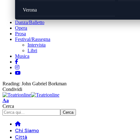
Verona
Danza/Balletto
Opera
Prosa
Festival/Rassegna
Intervista
Libri
Musica
Reading:
John Gabriel Borkman
Condividi
Font
Aa
Resizer
Cerca
Chi Siamo
Città