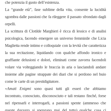
che potenzia il gusto dell’esistenza.
La “grande età”, fase sublime della vita, consente la lucidità
sgombra dalle passioni che fa rileggere il passato sfrondato dagli
orpelli.
La scrittura di Clotilde Marghieri è ricca di lessico e di analisi
psicologica, facendo emergere un universo femminile che Licia
Maglietta rende intimo e colloquiale con la levità che caratterizza
la sua recitazione, liquidando con qualche affondo ironico e
graffiante delusioni e dolori, eliminati come zavorra facendoli
volare via volteggiando le braccia in aria o lasciandoli andare
insieme alle pagine strappate dei diari che si perdono nel buio
come le carte di un prestidigitatore.
«
Amati Enigmi
sono quasi tutti gli esseri che abbiamo
incontrato, conosciuto, disconosciuto e tali restano finché, forse
nel ripensarli e interrogarli, a passioni spente (ammesso che
queste davvero si spengano mai del tutto) qualche cosa ci