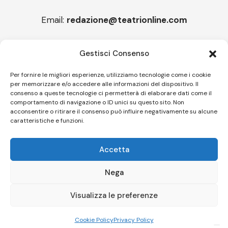
Email:
redazione@teatrionline.com
Articoli recenti
Gestisci Consenso
Montello è Jazz. Leszek Kułakowski a Montebelluna
Per fornire le migliori esperienze, utilizziamo tecnologie come i cookie
per memorizzare e/o accedere alle informazioni del dispositivo. Il
“Cico festival! Oltre 1500 spettatori a Filadelfia
consenso a queste tecnologie ci permetterà di elaborare dati come il
comportamento di navigazione o ID unici su questo sito. Non
acconsentire o ritirare il consenso può influire negativamente su alcune
caratteristiche e funzioni.
Follow US
Accetta
© A.C.I.D.I. Associazione Culturale Informazione Diffusione Innovazione
APS - Codice Fiscale 94310120483 - Via Jacopo Nardi 21 - 50132
Nega
Firenze - SEO BY SIMONE ROMPIETTI SR WEB
Visualizza le preferenze
Le tue preferenze relative alla privacy
Informativa sulla raccolta
Cookie Policy
Privacy Policy