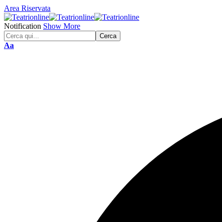
Area Riservata
Notification
Show More
Font
Aa
Resizer