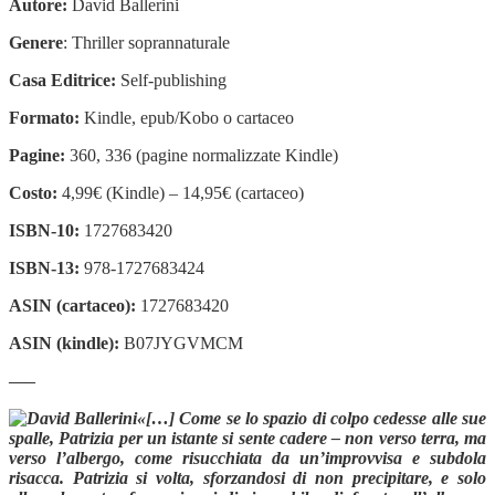
Autore:
David Ballerini
Genere
: Thriller soprannaturale
Casa Editrice:
Self-publishing
Formato:
Kindle, epub/Kobo o cartaceo
Pagine:
360, 336 (pagine normalizzate Kindle)
Costo:
4,99€ (Kindle) – 14,95€ (cartaceo)
ISBN-10:
1727683420
ISBN-13:
978-1727683424
ASIN (cartaceo):
1727683420
ASIN (kindle):
B07JYGVMCM
—–
«[…] Come se lo spazio di colpo cedesse alle sue
spalle, Patrizia per un istante si sente cadere – non verso terra, ma
verso l’albergo, come risucchiata da un’improvvisa e subdola
risacca. Patrizia si volta, sforzandosi di non precipitare, e solo