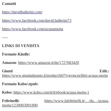
Contatti
https://davidballerini.com/
https://www.facebook.com/david.ballerini73
https://www.facebook.com/acquamorta
—–
LINKS DI VENDITA
Formato Kindle:
Amazon
:
https://www.amazon.it/dp/1727683420
Giunti Edit.:
https://www.giuntialpunto.it/product/b07jygvmcm/libri-acqua-morta
Formato Kobo/.epub:
Kobo:
https://www.kobo.com/it/it/ebook/acqua-morta-1
Feltrinelli:
https://www.lafeltrinelli.it/…/da…/acqua-
morta/1230003091890