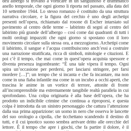
dell’albergo si trovano a vorticare in un sanguinoso e drammatico
anello temporale, che ogni giorno li riporta nel passato, alla data del
10 settembre 1944. Lo stesso romanzo è costituito da una struttura
narrativa circolare, e la figura del cerchio è uno degli archetipi
presenti nell’opera, richiamato dal rosone di Escher intarsiato sul
pavimento al centro delle terme – labirinto di segni al centro del
labirinto più grande dell’albergo – così come dai quadranti di tutti i
molti orologi impazziti che ogni giorno si spostano con il loro
movimento circolare sulla stessa ora, a mezzogiorno. Archetipi come
il labirinto, il sangue e l’acqua contribuiscono anch’essi a costruire
una narrazione stratificata, ricca di simboli, mitologie e citazioni. E
poi c’è il tempo, che mai come in quest’opera acquista spessore e
diventa presenza ingombrante: “È una tale vipera il tempo. Ogni
spira un’occasione per perdersi, per lasciarsi stringere, per farsi
mordere […]”; un tempo che si incanta e che fa incantare, ma non
come in una fiaba infantile ma come in un incubo a occhi aperti, che
trascina le anime in un vortice di terrore, attonite di fronte
all’incomprensibile ma estremamente tangibile realtà parallela in cui
sprofondano. Una colpa originaria è alla base dell’opera, che ha
prodotto un indicibile crimine che continua a riproporsi, e questa
colpa è introdotta da un sinistro personaggio che cattura l’attenzione
dalla sua prima apparizione: un uomo in nero che osserva le lancette
del suo orologio a cipolla, che ticchettano scandendo il destino di
tutti, e il cui ipnotico suono sembra arrivare dritto alle orecchie del
lettore. È il tempo che apre i giochi, che fa partire il dolore, è il