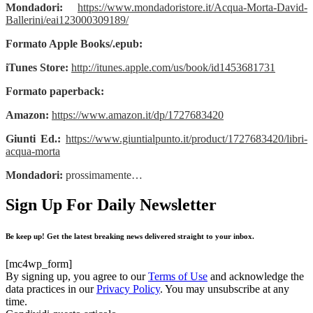
Mondadori:
https://www.mondadoristore.it/Acqua-Morta-David-
Ballerini/eai123000309189/
Formato Apple Books/.epub:
iTunes Store:
http://itunes.apple.com/us/book/id1453681731
Formato paperback:
Amazon:
https://www.amazon.it/dp/1727683420
Giunti Ed.:
https://www.giuntialpunto.it/product/1727683420/libri-
acqua-morta
Mondadori:
prossimamente…
Sign Up For Daily Newsletter
Be keep up! Get the latest breaking news delivered straight to your inbox.
[mc4wp_form]
By signing up, you agree to our
Terms of Use
and acknowledge the
data practices in our
Privacy Policy
. You may unsubscribe at any
time.