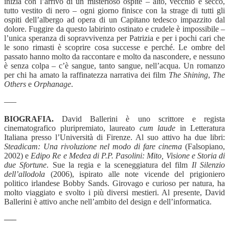
inizia con l’arrivo di un misterioso ospite – alto, vecchio e secco,
tutto vestito di nero – ogni giorno finisce con la strage di tutti gli
ospiti dell’albergo ad opera di un Capitano tedesco impazzito dal
dolore. Fuggire da questo labirinto ostinato e crudele è impossibile –
l’unica speranza di sopravvivenza per Patrizia e per i pochi cari che
le sono rimasti è scoprire cosa successe e perché. Le ombre del
passato hanno molto da raccontare e molto da nascondere, e nessuno
è senza colpa – c’è sangue, tanto sangue, nell’acqua. Un romanzo
per chi ha amato la raffinatezza narrativa dei film
The Shining
,
The
Others
e
Orphanage
.
—–
BIOGRAFIA.
David Ballerini è uno scrittore e regista
cinematografico pluripremiato, laureato
cum laude
in Letteratura
Italiana presso l’Università di Firenze. Al suo attivo ha due libri:
Steadicam: Una rivoluzione nel modo di fare cinema
(Falsopiano,
2002) e
Edipo Re e Medea di P.P. Pasolini: Mito, Visione e Storia di
due Sfortune
. Sue la regia e la sceneggiatura del film
Il Silenzio
dell’allodola
(2006), ispirato alle note vicende del prigioniero
politico irlandese Bobby Sands. Girovago e curioso per natura, ha
molto viaggiato e svolto i più diversi mestieri. Al presente, David
Ballerini è attivo anche nell’ambito del design e dell’informatica.
—–