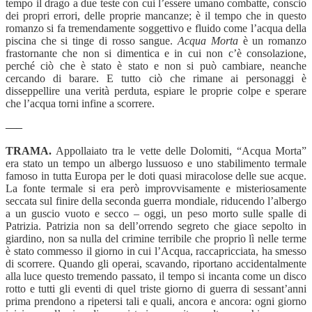
tempo il drago a due teste con cui l’essere umano combatte, conscio
dei propri errori, delle proprie mancanze; è il tempo che in questo
romanzo si fa tremendamente soggettivo e fluido come l’acqua della
piscina che si tinge di rosso sangue.
Acqua Morta
è un romanzo
frastornante che non si dimentica e in cui non c’è consolazione,
perché ciò che è stato è stato e non si può cambiare, neanche
cercando di barare. E tutto ciò che rimane ai personaggi è
disseppellire una verità perduta, espiare le proprie colpe e sperare
che l’acqua torni infine a scorrere.
—–
TRAMA.
Appollaiato tra le vette delle Dolomiti, “Acqua Morta”
era stato un tempo un albergo lussuoso e uno stabilimento termale
famoso in tutta Europa per le doti quasi miracolose delle sue acque.
La fonte termale si era però improvvisamente e misteriosamente
seccata sul finire della seconda guerra mondiale, riducendo l’albergo
a un guscio vuoto e secco – oggi, un peso morto sulle spalle di
Patrizia. Patrizia non sa dell’orrendo segreto che giace sepolto in
giardino, non sa nulla del crimine terribile che proprio lì nelle terme
è stato commesso il giorno in cui l’Acqua, raccapricciata, ha smesso
di scorrere. Quando gli operai, scavando, riportano accidentalmente
alla luce questo tremendo passato, il tempo si incanta come un disco
rotto e tutti gli eventi di quel triste giorno di guerra di sessant’anni
prima prendono a ripetersi tali e quali, ancora e ancora: ogni giorno