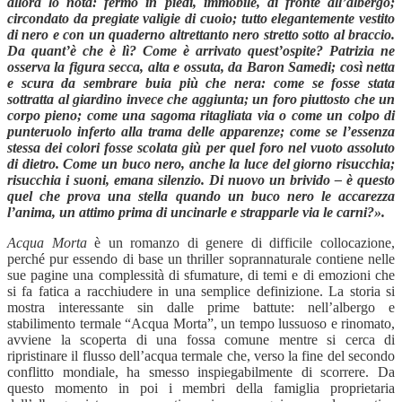
allora lo nota: fermo in piedi, immobile, di fronte all’albergo;
circondato da pregiate valigie di cuoio; tutto elegantemente vestito
di nero e con un quaderno altrettanto nero stretto sotto al braccio.
Da quant’è che è lì? Come è arrivato quest’ospite? Patrizia ne
osserva la figura secca, alta e ossuta, da Baron Samedi; così netta
e scura da sembrare buia più che nera: come se fosse stata
sottratta al giardino invece che aggiunta; un foro piuttosto che un
corpo pieno; come una sagoma ritagliata via o come un colpo di
punteruolo inferto alla trama delle apparenze; come se l’essenza
stessa dei colori fosse scolata giù per quel foro nel vuoto assoluto
di dietro. Come un buco nero, anche la luce del giorno risucchia;
risucchia i suoni, emana silenzio. Di nuovo un brivido – è questo
quel che prova una stella quando un buco nero le accarezza
l’anima, un attimo prima di uncinarle e strapparle via le carni?».
Acqua Morta
è un romanzo di genere di difficile collocazione,
perché pur essendo di base un thriller soprannaturale contiene nelle
sue pagine una complessità di sfumature, di temi e di emozioni che
si fa fatica a racchiudere in una semplice definizione. La storia si
mostra interessante sin dalle prime battute: nell’albergo e
stabilimento termale “Acqua Morta”, un tempo lussuoso e rinomato,
avviene la scoperta di una fossa comune mentre si cerca di
ripristinare il flusso dell’acqua termale che, verso la fine del secondo
conflitto mondiale, ha smesso inspiegabilmente di scorrere. Da
questo momento in poi i membri della famiglia proprietaria