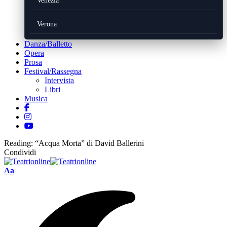
Venezia
Verona
Danza/Balletto
Opera
Prosa
Festival/Rassegna
Intervista
Libri
Musica
Reading:
“Acqua Morta” di David Ballerini
Condividi
Font
Aa
Resizer