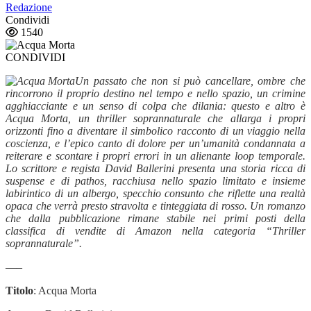
Redazione
Condividi
1540
CONDIVIDI
Un passato che non si può cancellare, ombre che
rincorrono il proprio destino nel tempo e nello spazio, un crimine
agghiacciante e un senso di colpa che dilania: questo e altro è
Acqua Morta, un thriller soprannaturale che allarga i propri
orizzonti fino a diventare il simbolico racconto di un viaggio nella
coscienza, e l’epico canto di dolore per un’umanità condannata a
reiterare e scontare i propri errori in un alienante loop temporale.
Lo scrittore e regista David Ballerini presenta una storia ricca di
suspense e di pathos, racchiusa nello spazio limitato e insieme
labirintico di un albergo, specchio consunto che riflette una realtà
opaca che verrà presto stravolta e tinteggiata di rosso. Un romanzo
che dalla pubblicazione rimane stabile nei primi posti della
classifica di vendite di Amazon nella categoria “Thriller
soprannaturale”.
—–
Titolo
: Acqua Morta