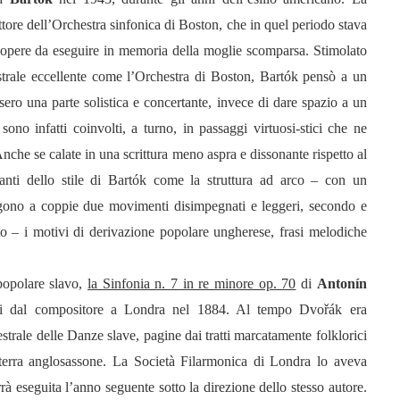
ttore dell’Orchestra sinfonica di Boston, che in quel periodo stava
opere da eseguire in memoria della moglie scomparsa. Stimolato
strale eccellente come l’Orchestra di Boston, Bartók pensò a un
ssero una parte solistica e concertante, invece di dare spazio a un
sono infatti coinvolti, a turno, in passaggi virtuosi-stici che ne
Anche se calate in una scrittura meno aspra e dissonante rispetto al
tanti dello stile di Bartók come la struttura ad arco – con un
ngono a coppie due movimenti disimpegnati e leggeri, secondo e
o – i motivi di derivazione popolare ungherese, frasi melodiche
 popolare slavo,
la Sinfonia n. 7 in re minore op. 70
di
Antonín
uti dal compositore a Londra nel 1884. Al tempo Dvořák era
estrale delle Danze slave, pagine dai tratti marcatamente folklorici
terra anglosassone. La Società Filarmonica di Londra lo aveva
à eseguita l’anno seguente sotto la direzione dello stesso autore.