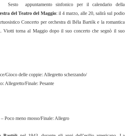
Sesto appuntamento sinfonico per il calendario della
stra del Teatro del Maggio
: il 4 marzo, alle 20, salirà sul podio
rtuosistico Concerto per orchestra di Béla Bartók e la romantica
. Viotti torna al Maggio dopo il suo concerto che segnò il suo
ce/Gioco delle coppie: Allegretto scherzando/
o: Allegretto/Finale: Pesante
 – Poco meno mosso/Finale: Allegro
 a
Bartók
nel 1943, durante gli anni dell’esilio americano. La