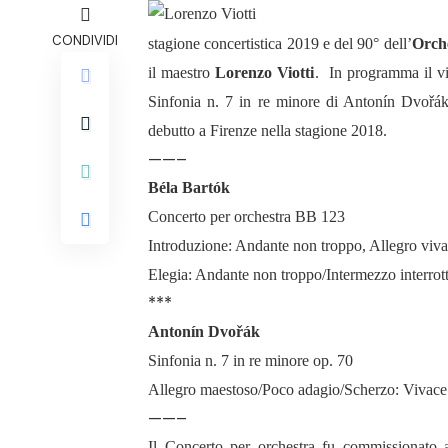
CONDIVIDI
stagione concertistica 2019 e del 90° dell’
Orche
il maestro
Lorenzo Viotti
. In programma il vi
Sinfonia n. 7 in re minore di Antonín Dvořák
debutto a Firenze nella stagione 2018.
——–
Béla Bartók
Concerto per orchestra BB 123
Introduzione: Andante non troppo, Allegro viva
Elegia: Andante non troppo/Intermezzo interrott
***
Antonín Dvořák
Sinfonia n. 7 in re minore op. 70
Allegro maestoso/Poco adagio/Scherzo: Vivace
——–
Il
Concerto per orchestra
fu commissionato