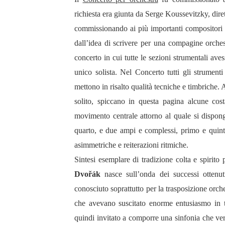
richiesta era giunta da Serge Koussevitzky, dire
commissionando ai più importanti compositori 
dall’idea di scrivere per una compagine orche
concerto in cui tutte le sezioni strumentali ave
unico solista. Nel Concerto tutti gli strumenti 
mettono in risalto qualità tecniche e timbriche. 
solito, spiccano in questa pagina alcune cos
movimento centrale attorno al quale si dispo
quarto, e due ampi e complessi, primo e quint
asimmetriche e reiterazioni ritmiche.
Sintesi esemplare di tradizione colta e spirito
Dvořák
nasce sull’onda dei successi otten
conosciuto soprattutto per la trasposizione orch
che avevano suscitato enorme entusiasmo in 
quindi invitato a comporre una sinfonia che verr