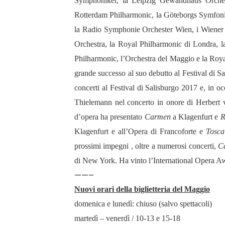
Symphoniker, la Leipzig Gewandhaus Orchest
Rotterdam Philharmonic, la Göteborgs Symfoni
la Radio Symphonie Orchester Wien, i Wiener 
Orchestra, la Royal Philharmonic di Londra, la
Philharmonic, l’Orchestra del Maggio e la Ro
grande successo al suo debutto al Festival di Sa
concerti al Festival di Salisburgo 2017 e, in o
Thielemann nel concerto in onore di Herbert v
d’opera ha presentato
Carmen
a Klagenfurt e
R
Klagenfurt e all’Opera di Francoforte e
Tosca
prossimi impegni , oltre a numerosi concerti,
C
di New York. Ha vinto l’International Opera Aw
——–
Nuovi orari della biglietteria del Maggio
domenica e lunedì: chiuso (salvo spettacoli)
martedì – venerdì / 10-13 e 15-18