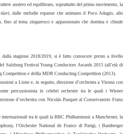
attere austero ed equilibrato, soprattutto del primo movimento, la
 slavi, dalle melodie espanse che animano il Poco Adagio, allo
o, fino al tema zingaresco e appassionato che domina e chiude
dalla stagione 2018/2019, si è fatto conoscere presto a livello
 e del Salzburg Festival Young Conductors Awards 2015 (all’età di
ing Competition e dellla MDR Conducting Competition (2013).
ussioni a Lione e, in seguito, direzione d’orchestra a Vienna con
me percussionista in celebri orchestre tra le quali i Wiener
direzione d’orchestra con Nicolás Pasquet al Conservatorio Franz
re internazionali tra le quali la BBC Philharmonic a Manchester, la
hony, l’Orchestre National de France di Parigi, i Bamberger