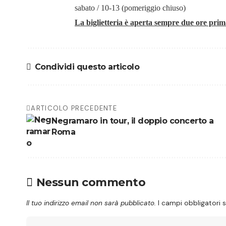
sabato / 10-13 (pomeriggio chiuso)
La biglietteria è aperta sempre due ore prima 
Condividi questo articolo
ARTICOLO PRECEDENTE
Negramaro in tour, il doppio concerto a
Roma
Nessun commento
Il tuo indirizzo email non sarà pubblicato.
I campi obbligatori