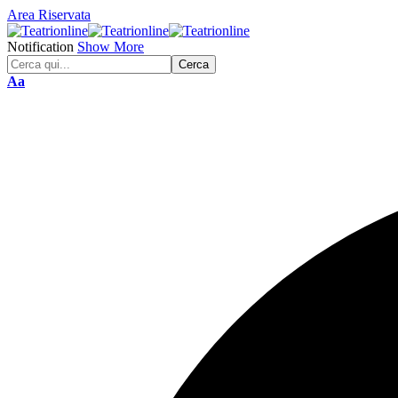
Area Riservata
Notification
Show More
Font
Aa
Resizer