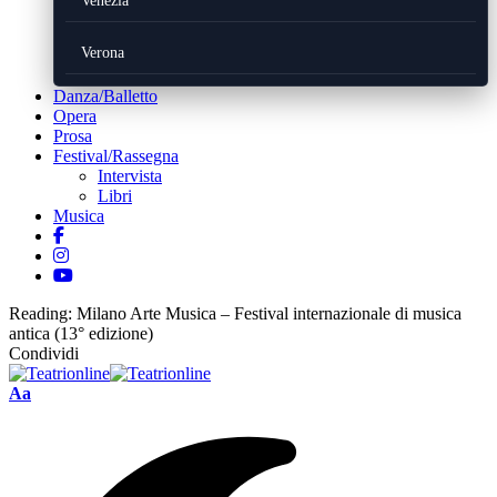
Venezia
Verona
Danza/Balletto
Opera
Prosa
Festival/Rassegna
Intervista
Libri
Musica
Reading:
Milano Arte Musica – Festival internazionale di musica
antica (13° edizione)
Condividi
Font
Aa
Resizer