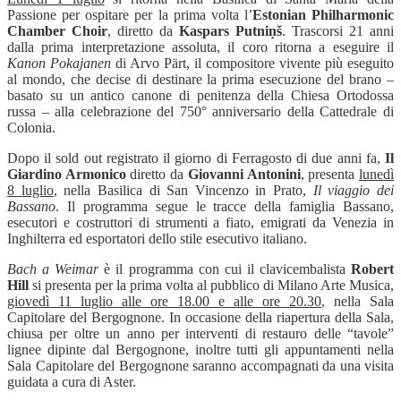
Passione per ospitare per la prima volta l’
Estonian Philharmonic
Chamber Choir
, diretto da
Kaspars Putniņš
. Trascorsi 21 anni
dalla prima interpretazione assoluta, il coro ritorna a eseguire il
Kanon Pokajanen
di Arvo Pärt, il compositore vivente più eseguito
al mondo, che decise di destinare la prima esecuzione del brano –
basato su un antico canone di penitenza della Chiesa Ortodossa
russa – alla celebrazione del 750° anniversario della Cattedrale di
Colonia.
Dopo il sold out registrato il giorno di Ferragosto di due anni fa,
Il
Giardino Armonico
diretto da
Giovanni Antonini
, presenta
lunedì
8 luglio
, nella Basilica di San Vincenzo in Prato,
Il viaggio dei
Bassano
. Il programma segue le tracce della famiglia Bassano,
esecutori e costruttori di strumenti a fiato, emigrati da Venezia in
Inghilterra ed esportatori dello stile esecutivo italiano.
Bach a Weimar
è il programma con cui il clavicembalista
Robert
Hill
si presenta per la prima volta al pubblico di Milano Arte Musica,
giovedì 11 luglio alle ore 18.00 e alle ore 20.30
, nella Sala
Capitolare del Bergognone. In occasione della riapertura della Sala,
chiusa per oltre un anno per interventi di restauro delle “tavole”
lignee dipinte dal Bergognone, inoltre tutti gli appuntamenti nella
Sala Capitolare del Bergognone saranno accompagnati da una visita
guidata a cura di Aster.