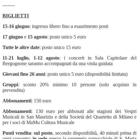
——–
BIGLIETTI
15-16 giugno
: ingresso libero fino a esaurimento posti
17 giugno
e
15 agosto
: posto unico 5 euro
Tutte le altre date
: posto unico 15 euro
11-21 luglio, 1-12 agosto
: i concerti in Sala Capitolare del
Bergognone saranno accompagnati da una visita guidata
Giovani fino 26 anni
: posto unico 5 euro (disponibilità limitata)
Gruppi
: sconto 20% minimo 10 persone (solo acquisto in
prevendita)
Abbonamenti
: 150 euro
Abbonamenti
: 130 euro per abbonati alle stagioni dei Vespri
Musicali in San Maurizio e della Società del Quartetto di Milano e
per i soci di MaMu Cultura Musicale
Punti vendita
:
sul posto
, secondo disponibilità, 40 minuti prima di
ogni concerto;
in sede
presso la segreteria parrocchiale di S. Maria