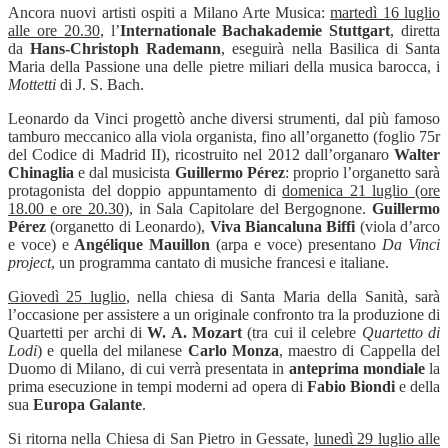
Ancora nuovi artisti ospiti a Milano Arte Musica:
martedì 16 luglio
alle ore 20.30
, l’
Internationale Bachakademie Stuttgart
, diretta
da
Hans-Christoph Rademann
, eseguirà nella Basilica di Santa
Maria della Passione una delle pietre miliari della musica barocca, i
Mottetti
di J. S. Bach.
Leonardo da Vinci progettò anche diversi strumenti, dal più famoso
tamburo meccanico alla viola organista, fino all’organetto (foglio 75r
del Codice di Madrid II), ricostruito nel 2012 dall’organaro
Walter
Chinaglia
e dal musicista
Guillermo Pérez
: proprio l’organetto sarà
protagonista del doppio appuntamento di
domenica 21 luglio (ore
18.00 e ore 20.30)
, in Sala Capitolare del Bergognone.
Guillermo
Pérez
(organetto di Leonardo),
Viva Biancaluna Biffi
(viola d’arco
e voce) e
Angélique Mauillon
(arpa e voce) presentano
Da Vinci
project
, un programma cantato di musiche francesi e italiane.
Giovedì 25 luglio
, nella chiesa di Santa Maria della Sanità, sarà
l’occasione per assistere a un originale confronto tra la produzione di
Quartetti per archi di
W. A. Mozart
(tra cui il celebre
Quartetto di
Lodi
) e quella del milanese
Carlo Monza
, maestro di Cappella del
Duomo di Milano, di cui verrà presentata in
anteprima mondiale
la
prima esecuzione in tempi moderni ad opera di
Fabio Biondi
e della
sua
Europa Galante
.
Si ritorna nella Chiesa di San Pietro in Gessate,
lunedì 29 luglio alle