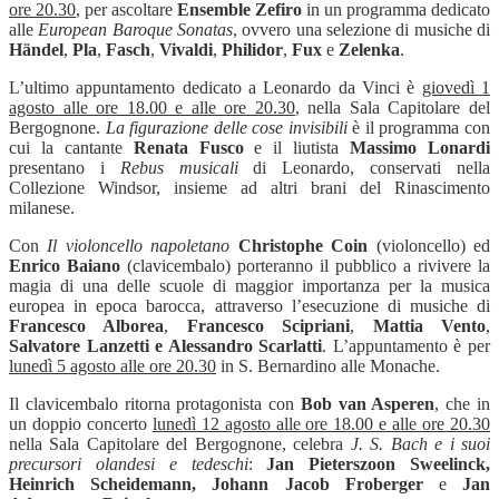
ore 20.30
, per ascoltare
Ensemble Zefiro
in un programma dedicato
alle
European Baroque Sonatas
, ovvero una selezione di musiche di
Händel
,
Pla
,
Fasch
,
Vivaldi
,
Philidor
,
Fux
e
Zelenka
.
L’ultimo appuntamento dedicato a Leonardo da Vinci è
giovedì 1
agosto alle ore 18.00 e alle ore 20.30
, nella Sala Capitolare del
Bergognone.
La figurazione delle cose invisibili
è il programma con
cui la cantante
Renata Fusco
e il liutista
Massimo Lonardi
presentano i
Rebus musicali
di Leonardo, conservati nella
Collezione Windsor, insieme ad altri brani del Rinascimento
milanese.
Con
Il violoncello napoletano
Christophe Coin
(violoncello) ed
Enrico Baiano
(clavicembalo) porteranno il pubblico a rivivere la
magia di una delle scuole di maggior importanza per la musica
europea in epoca barocca, attraverso l’esecuzione di musiche di
Francesco Alborea
,
Francesco Scipriani
,
Mattia Vento
,
Salvatore Lanzetti e Alessandro Scarlatti
. L’appuntamento è per
lunedì 5 agosto alle ore 20.30
in S. Bernardino alle Monache.
Il clavicembalo ritorna protagonista con
Bob van Asperen
, che in
un doppio concerto
lunedì 12 agosto alle ore 18.00 e alle ore 20.30
nella Sala Capitolare del Bergognone, celebra
J. S. Bach e i suoi
precursori olandesi e tedeschi
:
J
an Pieterszoon Sweelinck,
Heinrich Scheidemann, Johann Jacob Froberger
e
Jan