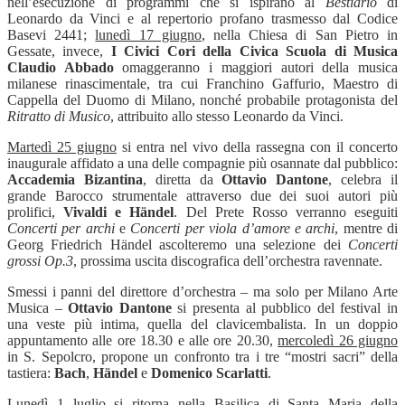
nell’esecuzione di programmi che si ispirano al
Bestiario
di
Leonardo da Vinci e al repertorio profano trasmesso dal Codice
Basevi 2441;
lunedì 17 giugno
, nella Chiesa di San Pietro in
Gessate, invece,
I
Civici Cori della Civica Scuola di Musica
Claudio Abbado
omaggeranno i maggiori autori della musica
milanese rinascimentale, tra cui Franchino Gaffurio, Maestro di
Cappella del Duomo di Milano, nonché probabile protagonista del
Ritratto di Musico
, attribuito allo stesso Leonardo da Vinci.
Martedì 25 giugno
si entra nel vivo della rassegna con il concerto
inaugurale affidato a una delle compagnie più osannate dal pubblico:
Accademia Bizantina
, diretta da
Ottavio Dantone
, celebra il
grande Barocco strumentale attraverso due dei suoi autori più
prolifici,
Vivaldi e Händel
. Del Prete Rosso verranno eseguiti
Concerti per archi
e
Concerti per viola d’amore e archi
, mentre di
Georg Friedrich Händel ascolteremo una selezione dei
Concerti
grossi Op.3
, prossima uscita discografica dell’orchestra ravennate.
Smessi i panni del direttore d’orchestra – ma solo per Milano Arte
Musica –
Ottavio Dantone
si presenta al pubblico del festival in
una veste più intima, quella del clavicembalista. In un doppio
appuntamento alle ore 18.30 e alle ore 20.30,
mercoledì 26 giugno
in S. Sepolcro, propone un confronto tra i tre “mostri sacri” della
tastiera:
Bach
,
Händel
e
Domenico
Scarlatti
.
Lunedì 1 luglio
si ritorna nella Basilica di Santa Maria della