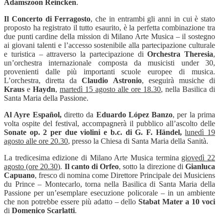
Adamszoon Reincken
.
Il Concerto di Ferragosto
, che in entrambi gli anni in cui è stato
proposto ha registrato il tutto esaurito, è la perfetta combinazione tra
due punti cardine della mission di Milano Arte Musica – il sostegno
ai giovani talenti e l’accesso sostenibile alla partecipazione culturale
e turistica – attraverso la partecipazione di
Orchestra Theresia
,
un’orchestra internazionale composta da musicisti under 30,
provenienti dalle più importanti scuole europee di musica.
L’orchestra, diretta da
Claudio Astronio
, eseguirà musiche di
Kraus
e
Haydn
,
martedì 15 agosto alle ore 18.30
, nella Basilica di
Santa Maria della Passione.
Al Ayre Español,
diretto da
Eduardo López Banzo
, per la prima
volta ospite del festival, accompagnerà il pubblico all’ascolto delle
Sonate op. 2 per due violini e b.c. di
G. F. Händel,
lunedì 19
agosto alle ore 20.30
, presso la Chiesa di Santa Maria della Sanità.
La tredicesima edizione di Milano Arte Musica termina
giovedì 22
agosto (ore 20.30)
.
Il canto di Orfeo
, sotto la direzione di
Gianluca
Capuano
, fresco di nomina come Direttore Principale dei Musiciens
du Prince – Montecarlo, torna nella Basilica di Santa Maria della
Passione per un’esemplare esecuzione policorale – in un ambiente
che non potrebbe essere più adatto – dello
Stabat Mater a 10 voci
di
Domenico Scarlatti
.