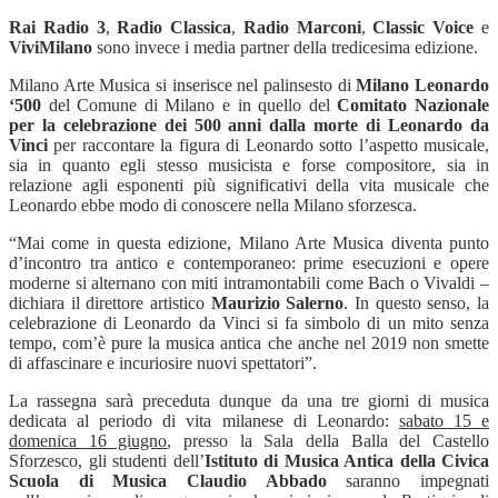
Rai Radio 3
,
Radio Classica
,
Radio Marconi
,
Classic Voice
e
ViviMilano
sono invece i media partner della tredicesima edizione.
Milano Arte Musica si inserisce nel palinsesto di
Milano Leonardo
‘500
del Comune di Milano e in quello del
Comitato Nazionale
per la celebrazione dei 500 anni dalla morte di Leonardo da
Vinci
per raccontare la figura di Leonardo sotto l’aspetto musicale,
sia in quanto egli stesso musicista e forse compositore, sia in
relazione agli esponenti più significativi della vita musicale che
Leonardo ebbe modo di conoscere nella Milano sforzesca.
“
Mai come in questa edizione, Milano Arte Musica diventa punto
d’incontro tra antico e contemporaneo: prime esecuzioni e opere
moderne si alternano con miti intramontabili come Bach o Vivaldi –
dichiara il direttore artistico
Maurizio Salerno
. In questo senso, la
celebrazione di Leonardo da Vinci si fa simbolo di un mito senza
tempo, com’è pure la musica antica che anche nel 2019 non smette
di affascinare e incuriosire nuovi spettatori”.
La rassegna sarà preceduta dunque da una tre giorni di musica
dedicata al periodo di vita milanese di Leonardo:
sabato 15 e
domenica 16 giugno
, presso la Sala della Balla del Castello
Sforzesco, gli studenti dell’
Istituto di Musica Antica della Civica
Scuola di Musica Claudio Abbado
saranno impegnati