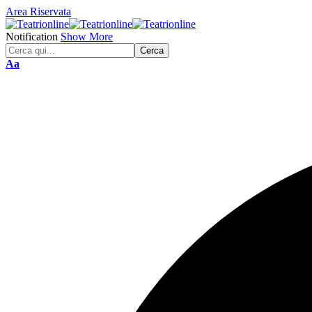
Area Riservata
Notification
Show More
Font
Aa
Resizer